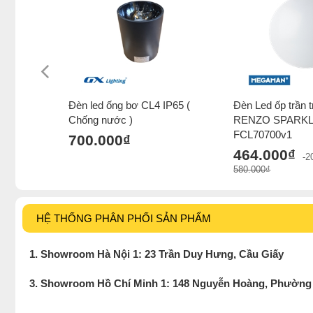
Đèn led ống bơ CL4 IP65 (
Đèn Led ốp trần tr
Chống nước )
RENZO SPARKL
FCL70700v1
700.000₫
464.000₫
-
580.000₫
HỆ THỐNG PHÂN PHỐI SẢN PHẨM
1. Showroom Hà Nội 1: 23 Trần Duy Hưng, Cầu Giấy
3. Showroom Hồ Chí Minh 1: 148 Nguyễn Hoàng, Phường