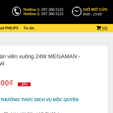
Hotline 1:
097.366.5115
GIỜ MỞ CỬA
Hotline 2:
097.366.5115
8h00 - 21h00
(
0
)
 led PHILIPS
Tin tức
 tràn viền vuông 24W MEGAMAN -
4W
600₫
-20%
 THƯỞNG THỨC DỊCH VỤ ĐỘC QUYỀN