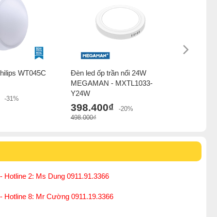
Philips WT045C
Đèn led ốp trần nổi 24W
Đèn led ố
MEGAMAN - MXTL1033-
SD33
Y24W
378.0
-31%
398.400₫
540.000₫
-20%
498.000₫
- Hotline 2: Ms Dung 0911.91.3366
 - Hotline 8: Mr Cường 0911.19.3366