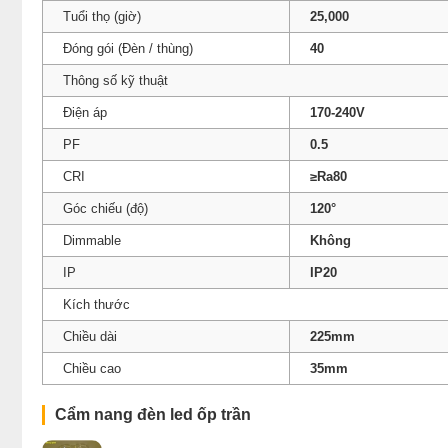
Tuổi thọ (giờ)
25,000
Đóng gói (Đèn / thùng)
40
Thông số kỹ thuật
Điện áp
170-240V
PF
0.5
CRI
≥Ra80
Góc chiếu (độ)
120°
Dimmable
Không
IP
IP20
Kích thước
Chiều dài
225mm
Chiều cao
35mm
Cẩm nang đèn led ốp trần