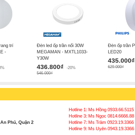
ang trí
Đèn led ốp trần nổi 30W
Đèn ốp trần 
E -
MEGAMAN - MXTL1033-
LED20
Y30W
435.000₫
436.800₫
629.000₫
20%
-20%
546.000₫
Hotline 1: Ms Hồng 0933.66.5115 
Hotline 3: Ms Ngọc 0814.6666.88
 An Phú, Quận 2
Hotline 7: Ms Trâm 0923.19.3366
Hotline 9: Ms Uyên 0943.19.3366