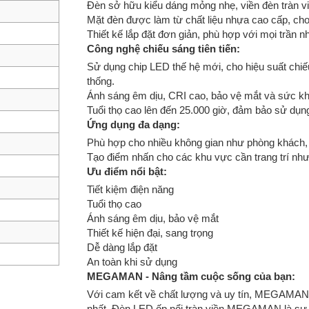
Đèn sở hữu kiểu dáng mỏng nhẹ, viền đèn tràn viề
Mặt đèn được làm từ chất liệu nhựa cao cấp, cho
Thiết kế lắp đặt đơn giản, phù hợp với mọi trần n
Công nghệ chiếu sáng tiên tiến:
Sử dụng chip LED thế hệ mới, cho hiệu suất chiế
thống.
Ánh sáng êm dịu, CRI cao, bảo vệ mắt và sức k
Tuổi thọ cao lên đến 25.000 giờ, đảm bảo sử dụng
Ứng dụng đa dạng:
Phù hợp cho nhiều không gian như phòng khách, 
Tạo điểm nhấn cho các khu vực cần trang trí như q
Ưu điểm nổi bật:
Tiết kiệm điện năng
Tuổi thọ cao
Ánh sáng êm dịu, bảo vệ mắt
Thiết kế hiện đại, sang trọng
Dễ dàng lắp đặt
An toàn khi sử dụng
MEGAMAN - Nâng tầm cuộc sống của bạn:
Với cam kết về chất lượng và uy tín, MEGAMAN
nhất. Đèn LED ốp nổi tràn viền MEGAMAN là sự l