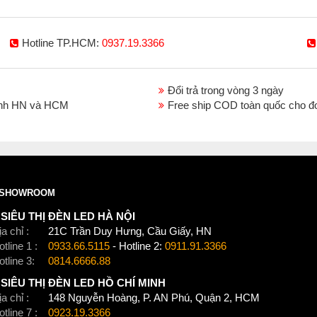
Hotline TP.HCM:
0937.19.3366
Đổi trả trong vòng 3 ngày
thành HN và HCM
Free ship COD toàn quốc cho đ
SHOWROOM
SIÊU THỊ ĐÈN LED HÀ NỘI
a chỉ :
21C Trần Duy Hưng, Cầu Giấy, HN
tline 1 :
0933.66.5115
- Hotline 2:
0911.91.3366
otline 3:
0814.6666.88
SIÊU THỊ ĐÈN LED HỒ CHÍ MINH
a chỉ :
148 Nguyễn Hoàng, P. AN Phú, Quận 2, HCM
tline 7 :
0923.19.3366