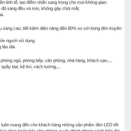
n tinh tế, tạo điểm nhấn sang trọng cho mọi không gian.
 độ sáng đều và mịn, không gây chói mắt.
hà.
u sáng cao, tiết kiệm điện năng đến 80% so với bóng đèn truyền
hỏe người sử dụng.
 lâu dài.
phòng ngủ, phòng bếp, văn phòng, nhà hàng, khách sạn,...
uầy bar, kệ tivi, vách tường,...
 luôn mang đến cho khách hàng những sản phẩm đèn LED tốt
ựa chọn hoàn hảo cho những ai yêu thích phong cách hiện đại,