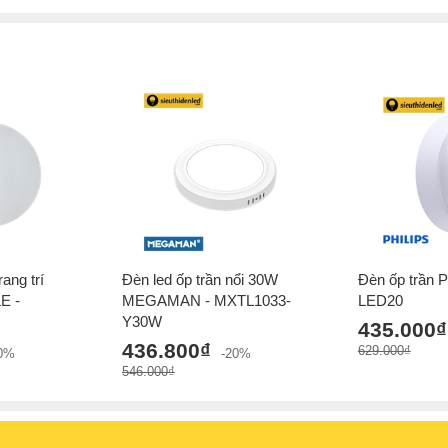
ang trí
Đèn led ốp trần nổi 30W
Đèn ốp trần 
E -
MEGAMAN - MXTL1033-
LED20
Y30W
435.000₫
436.800₫
629.000₫
20%
-20%
546.000₫