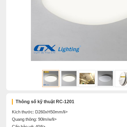
Thông số kỹ thuật RC-1201
Kích thước: D260xH50mm/li>
Quang thông: 90lm/w/li>
Cấp bảo vệ: 40/li>