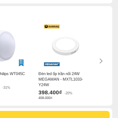
Philips WT045C
Đèn led ốp trần nổi 24W
Đèn led ố
MEGAMAN - MXTL1033-
SD33
Y24W
378.0
-31%
398.400₫
540.000₫
-20%
498.000₫