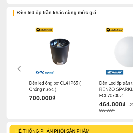
Đèn led ốp trần khác cùng mức giá
Đèn led ống bơ CL4 IP65 (
Đèn Led ốp trần tr
Chống nước )
RENZO SPARKL
FCL70700v1
700.000₫
464.000₫
-
580.000₫
HỆ THỐNG PHÂN PHỐI SẢN PHẨM