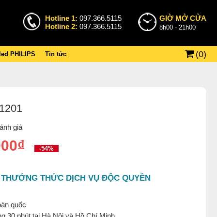
Hotline 1:
097.366.5115
GIỜ MỞ CỬA
Hotline 2:
097.366.5115
8h00 - 21h00
(
0
)
 led PHILIPS
Tin tức
-1201
ánh giá
000₫
-54%
 THƯỞNG THỨC DỊCH VỤ ĐỘC QUYỀN
oàn quốc
g 30 phút tại Hà Nội và Hồ Chí Minh