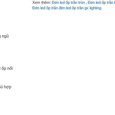
Xem thêm:
Đèn led ốp trần tròn
,
Đèn led ốp trần
Đèn led ốp trần đèn led ốp trần gx lighting
g ngủ
d ốp nổi
phù hợp