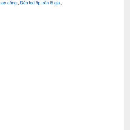
 ban công
,
Đèn led ốp trần lô gia
,