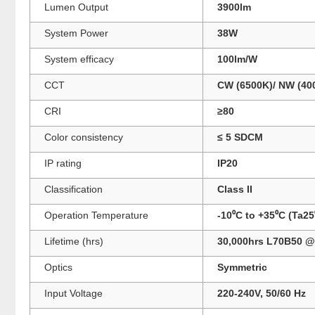
Lumen Output
3900lm
System Power
38W
System efficacy
100lm/W
CCT
CW (6500K)/ NW (40
CRI
≥80
Color consistency
≤ 5 SDCM
IP rating
IP20
Classification
Class II
Operation Temperature
-10⁰C to +35⁰C (Ta25
Lifetime (hrs)
30,000hrs L70B50 
Optics
Symmetric
Input Voltage
220-240V, 50/60 Hz