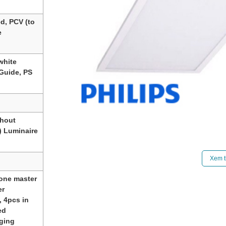
, PCV (to
e
white
Guide, PS
thout
) Luminaire
Đèn LED Panel Philips CertaFlux LED Panel
Xem t
cao được thiết kế bởi hãng Philips. Với côn
chính trong các căn phòng vừa và nhỏ, đem lạ
 one master
không gian chiếu sáng thoải mái và tăng hiệu 
er
 4pcs in
Điểm nổi bật của sản phẩm là hiệu suất hệ thố
ed
giảm lượng khí thải CO2. Với độ ổn định m
aging