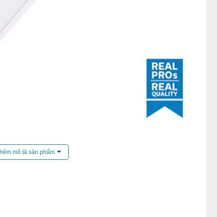
 30120 MD2 là một sản phẩm đèn LED panel chất lượng
hêm mô tả sản phẩm
g suất 38W, sản phẩm này đáp ứng các nhu cầu chiếu sáng
i một ánh sáng đồng đều, không chói mắt, giúp tạo ra một
suất làm việc.
ng lên tới 100lm/W, giúp tiết kiệm chi phí điện năng và
àu sắc ≤ 5 SDCM, sản phẩm đảm bảo ánh sáng phân bố