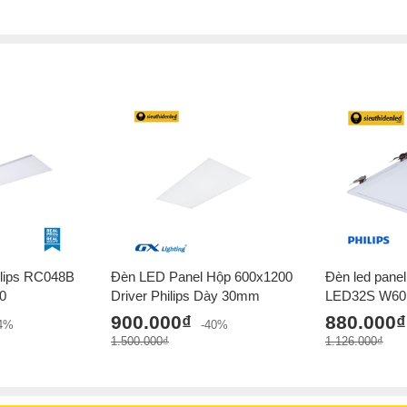
phù hợp cho các ứng dụng trong các môi trườ
Sản phẩm còn có loại ánh sáng phù hợp với 
CW (6500K) và ánh sáng trung tính NW (4000
chiếu sáng của từng không gian.
Đèn LED Panel Philips CertaFlux LED Panel 
phù hợp với các hệ thống điện thông dụng, 
nhau, bao gồm văn phòng, nhà ở, trung tâm th
học, vv.
Với các tính năng vượt trội, sản phẩm Đèn 
lựa chọn tốt cho các công trình chiếu sáng vừ
sáng và trải nghiệm người dùng.
ilips RC048B
Đèn LED Panel Hộp 600x1200
Đèn led pane
0
Driver Philips Dày 30mm
LED32S W60
900.000₫
880.000₫
34%
-40%
1.500.000₫
1.126.000₫