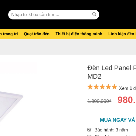
 trang trí
Quạt trần đèn
Thiết bị điện thông minh
Linh kiện đèn
Đèn Led Panel P
MD2
Xem
1
đ
980
1.300.000₫
MUA NGAY VÀ
Bảo hành: 3 năm