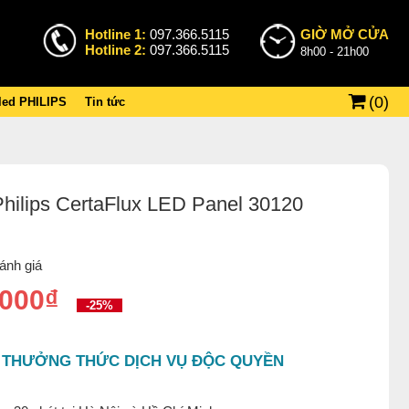
Hotline 1:
097.366.5115
GIỜ MỞ CỬA
Hotline 2:
097.366.5115
8h00 - 21h00
(
0
)
 led PHILIPS
Tin tức
hilips CertaFlux LED Panel 30120
ánh giá
.000₫
-25%
 THƯỞNG THỨC DỊCH VỤ ĐỘC QUYỀN