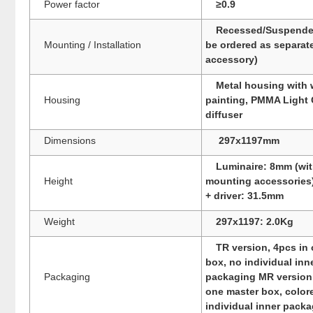
Power factor
≥0.9
Recessed/Suspended
Mounting / Installation
be ordered as separat
accessory)
Metal housing with 
Housing
painting, PMMA Light 
diffuser
Dimensions
297x1197mm
Luminaire: 8mm (wi
Height
mounting accessories
+ driver: 31.5mm
Weight
297x1197: 2.0Kg
TR version, 4pcs in
box, no individual inn
Packaging
packaging MR version,
one master box, color
individual inner pack