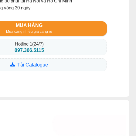
g 30 phút tại Hà Nội và Hồ Chí Minh
ng vòng 30 ngày
MUA HÀNG
Mua càng nhiều giá càng rẻ
Hotline 1(24/7)
097.366.5115
Tải Catalogue