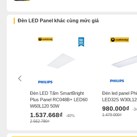
Đèn LED Panel khác cùng mức giá
Đèn LED Tấm SmartBright
Đèn led panel Ph
Plus Panel RC048B+ LED60
LED32S W30L12
W60L120 50W
980.000₫
-
1.537.668₫
1.479.000₫
-40%
2.562.780₫