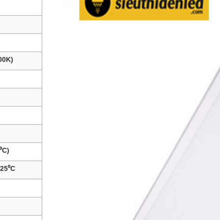
00K)
⁰C)
@25⁰C