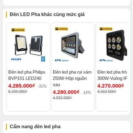
Đèn LED Pha khác cùng mức giá
Đèn led pha Philips
Đèn led pha rọi xám
Đèn led pha tròn
BVP151 LED240
250W-Hộp nguồn
300W-Vuông IP66
sau
4.285.000₫
4.270.000₫
-31%
-1
4.280.000₫
6.209.000₫
4.910.500₫
-14%
4.922.000₫
Cẩm nang đèn led pha