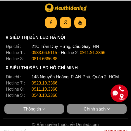
SIÊU THỊ ĐÈN LED HÀ NỘI
Địa chỉ :
21C Trần Duy Hưng, Cầu Giấy, HN
Hotline 1 :
0933.66.5115
- Hotline 2:
0911.91.3366
Hotline 3:
0814.6666.88
SIÊU THỊ ĐÈN LED HỒ CHÍ MINH
Địa chỉ :
148 Nguyễn Hoàng, P. AN Phú, Quận 2, HCM
Hotline 7 :
0923.19.3366
Hotline 8:
0911.19.3366
Hotline 9 :
0943.19.3366
Thông tin
Chính sách
© Bản quyền thuộc về Denled.com