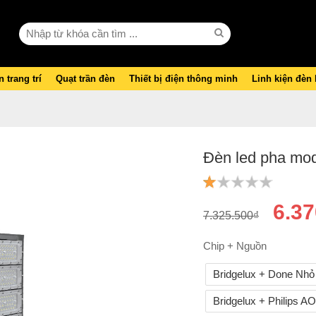
 trang trí
Quạt trần đèn
Thiết bị điện thông minh
Linh kiện đèn
Đèn led pha mo
6.37
7.325.500₫
Chip + Nguồn
Bridgelux + Done Nhỏ
Bridgelux + Philips A