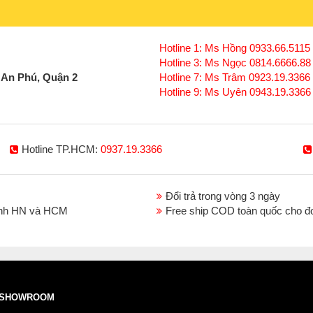
Hướng dẫn đấu dây
Đèn led pha module 
Hotline 1: Ms Hồng 0933.66.5115 
Đèn pha thông thường sử dụng điện áp 220
Hotline 3: Ms Ngọc 0814.6666.88
– Đấu dây điện vào đèn. Mối nối đầu dây y
 An Phú, Quận 2
Hotline 7: Ms Trâm 0923.19.3366
nước hoàn toàn.
Hotline 9: Ms Uyên 0943.19.3366
Ứng dụng
Đèn led pha module SMD 400W 
Hotline TP.HCM:
0937.19.3366
1. Chiếu sáng
cô
ng trình
Khả năng chiếu sáng cao, chiếu sáng lâu và 
Đổi trả trong vòng 3 ngày
số ứng dụng tiêu biểu như:
cô
ng trình, nhà
thành HN và HCM
Free ship COD toàn quốc cho đ
đáp ứng nhu cầu chiếu sáng ngoài trời với 
mưa gió, bụi, các va đập mạnh.... Ánh sáng
cách rất xa và trong những không gian rộng l
2. Chiếu sáng đường phố
SHOWROOM
Một ứng dụng tuyệt vời nhất của đèn led đó 