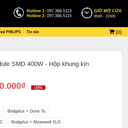
Hotline 1:
097.366.5115
GIỜ MỞ CỬA
Hotline 2:
097.366.5115
8h00 - 21h00
(
0
)
 led PHILIPS
Tin tức
dule SMD 400W - Hộp khung kín
0.000₫
-14%
Bridgelux + Done To
OC
Bridgelux + Meanwell XLG