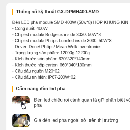
Thông số kỹ thuật GX-DPMH400-SMD
Đèn LED pha module SMD 400W (50w*8) HỘP KHUNG KÍN
- Công suất: 400W
- Chipled module Bridgelux inside 3030: 50W*8
- Chipled module Philips Lumiled inside 3030: 50W*8
- Driver: Done/ Philips/ Mean Well/ Inventronics
- Trọng lượng sản phẩm: 12000g-12200g
- Kích thước sản phẩm: 630*320*140mm
- Kích thước hộp carton: 660*340*180mm
- Cầu đấu nguồn M20*02
- Cầu đấu tín hiện: IP67-200W*02
Cẩm nang đèn led pha
Đèn led chiếu rọi cảnh quan là gì? phân biệt v
pha
Giá đèn led pha ngoài trời trên thị trường