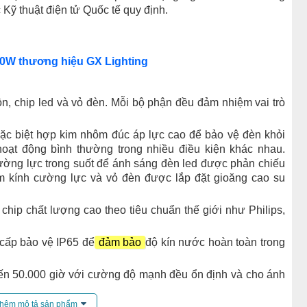
Kỹ thuật điện tử Quốc tế quy định.
0W thương hiệu GX Lighting
n, chip led và vỏ đèn. Mỗi bộ phận đều đảm nhiệm vai trò
ặc biệt hợp kim nhôm đúc áp lực cao để bảo vệ đèn khỏi
 hoạt động bình thường trong nhiều điều kiện khác nhau.
ường lực trong suốt để ánh sáng đèn led được phản chiếu
m kính cường lực và vỏ đèn được lắp đặt gioăng cao su
i chip chất lượng cao theo tiêu chuẩn thế giới như Philips,
 cấp bảo vệ IP65 để
đảm bảo
độ kín nước hoàn toàn trong
 đến 50.000 giờ với cường độ mạnh đều ổn định và cho ánh
đèn led pha không phụ thuộc vào số lần tắt bật.
hêm mô tả sản phẩm