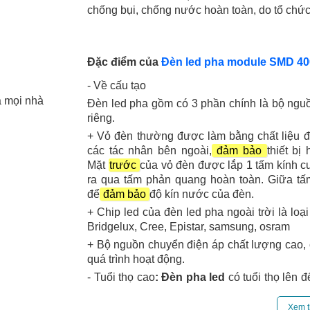
chống bụi, chống nước hoàn toàn, do tổ chức 
Đặc điểm của
Đèn led pha module SMD 40
- Về cấu tạo
 mọi nhà
Đèn led pha gồm có 3 phần chính là bộ nguồ
riêng.
+ Vỏ đèn thường được làm bằng chất liệu đ
các tác nhân bên ngoài,
đảm bảo
thiết bị
Mặt
trước
của vỏ đèn được lắp 1 tấm kính c
ra qua tấm phản quang hoàn toàn. Giữa tấ
để
đảm bảo
độ kín nước của đèn.
+ Chip led của đèn led pha ngoài trời là loạ
Bridgelux, Cree, Epistar, samsung, osram
+ Bộ nguồn chuyển điện áp chất lượng cao,
quá trình hoạt động.
- Tuổi thọ cao
:
Đèn pha led
có tuổi thọ lên
sáng liên tục không ngắt quãng. Tuổi thọ của 
Xem t