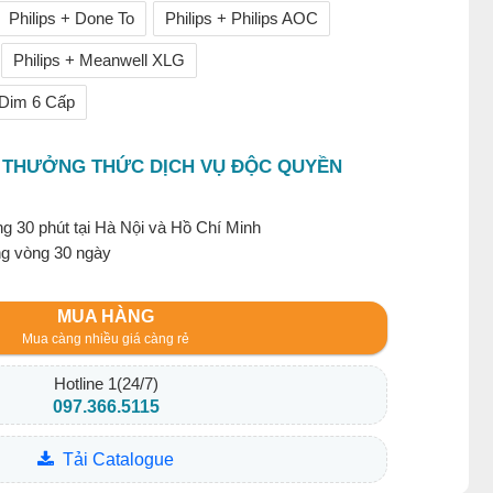
Philips + Done To
Philips + Philips AOC
Philips + Meanwell XLG
s Dim 6 Cấp
 THƯỞNG THỨC DỊCH VỤ ĐỘC QUYỀN
g 30 phút tại Hà Nội và Hồ Chí Minh
ng vòng 30 ngày
MUA HÀNG
Mua càng nhiều giá càng rẻ
Hotline 1(24/7)
097.366.5115
Tải Catalogue