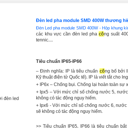
Đèn led pha module SMD 400W thương hiệ
Đèn Led pha module SMD 400W - Hộp khung kí
các khu vực cần đèn led pha
cô
ng suất 40
tennic....
Tiêu chuẩn IP65-IP66
– Định nghĩa: IP là tiêu chuẩn
cô
ng bố bởi 
Kỹ thuật điện tử Quốc tế). IP là viết tắt cho In
+ IP6x – Chống bụi. Chống lại hoàn toàn sự 
+ Ipx5 – Với mức chỉ số chống nước 5, nước
không có tác động nguy hiểm.
ới đèn led
+ Ipx6 - Với mức chỉ số chống nước 6, nước
sẽ không có tác động nguy hiểm.
>> Tiêu chuẩn IP65, IP66 là tiêu chuẩn bắ