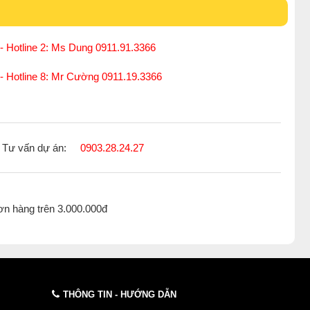
SMD 400W thương hiệu GX Lighting
- Hotline 2: Ms Dung 0911.91.3366
VAC
êu cầu bắt buộc phải dùng hộp đấu nối IP65, IP68 chống
 - Hotline 8: Mr Cường 0911.19.3366
thương hiệu GX Lighting
Tư vấn dự án:
0903.28.24.27
có độ bền, an toàn trong thi
cô
ng cũng như sử dụng. Một
 xưởng, khu
cô
ng nghiệp, kho, bãi, ..... Sản phẩm ra đời để
ơn hàng trên 3.000.000đ
thiết kế bền bỉ, chịu được các tác động từ bên ngoài như
 mà đèn phát ra có cường độ lớn, chiếu sáng được khoảng
ớn.
THÔNG TIN - HƯỚNG DẪN
chính là chiếu sáng an toàn - chiếu sáng đường phố. Việc