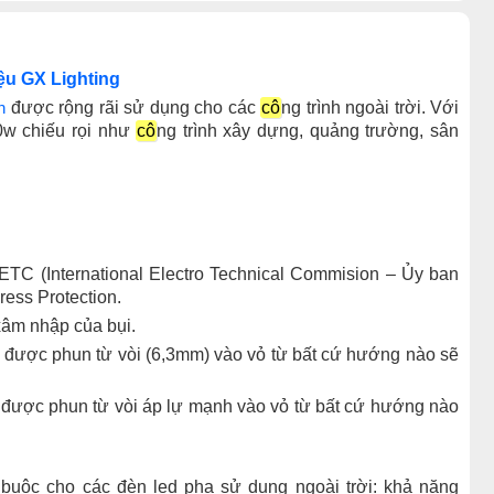
u GX Lighting
n
được rộng rãi sử dụng cho các
cô
ng trình ngoài trời. Với
0w chiếu rọi như
cô
ng trình xây dựng, quảng trường, sân
IETC (International Electro Technical Commision – Ủy ban
gress Protection.
xâm nhập của bụi.
 được phun từ vòi (6,3mm) vào vỏ từ bất cứ hướng nào sẽ
 được phun từ vòi áp lự mạnh vào vỏ từ bất cứ hướng nào
t buộc cho các đèn led pha sử dụng ngoài trời: khả năng