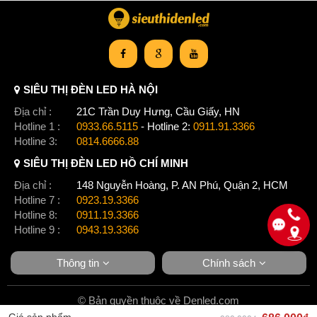
SIÊU THỊ ĐÈN LED HÀ NỘI
Địa chỉ :
21C Trần Duy Hưng, Cầu Giấy, HN
Hotline 1 :
0933.66.5115
- Hotline 2:
0911.91.3366
Hotline 3:
0814.6666.88
SIÊU THỊ ĐÈN LED HỒ CHÍ MINH
Địa chỉ :
148 Nguyễn Hoàng, P. AN Phú, Quận 2, HCM
Hotline 7 :
0923.19.3366
Hotline 8:
0911.19.3366
Hotline 9 :
0943.19.3366
Thông tin
Chính sách
© Bản quyền thuộc về Denled.com