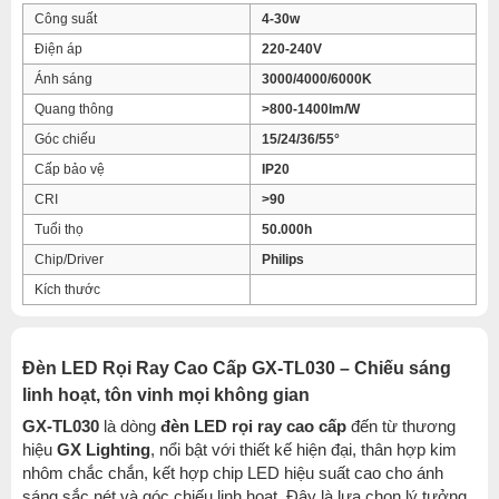
Công suất
4-30w
Điện áp
220-240V
Ánh sáng
3000/4000/6000K
Quang thông
>800-1400lm/W
Góc chiếu
15/24/36/55°
Cấp bảo vệ
IP20
CRI
>90
Tuổi thọ
50.000h
Chip/Driver
Philips
Kích thước
Đèn LED Rọi Ray Cao Cấp GX-TL030 – Chiếu sáng
linh hoạt, tôn vinh mọi không gian
GX-TL030
là dòng
đèn LED rọi ray cao cấp
đến từ thương
hiệu
GX Lighting
, nổi bật với thiết kế hiện đại, thân hợp kim
nhôm chắc chắn, kết hợp chip LED hiệu suất cao cho ánh
sáng sắc nét và góc chiếu linh hoạt. Đây là lựa chọn lý tưởng