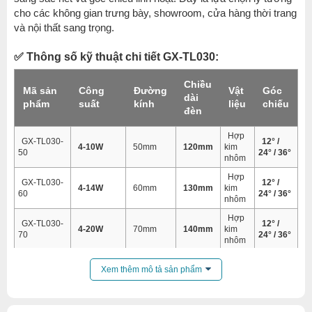
cho các không gian trưng bày, showroom, cửa hàng thời trang
và nội thất sang trọng.
✅
Thông số kỹ thuật chi tiết GX-TL030:
Chiều
Mã sản
Công
Đường
Vật
Góc
dài
phẩm
suất
kính
liệu
chiếu
đèn
Hợp
GX-TL030-
12° /
4-10W
50mm
120mm
kim
50
24° / 36°
nhôm
Hợp
GX-TL030-
12° /
4-14W
60mm
130mm
kim
60
24° / 36°
nhôm
Hợp
GX-TL030-
12° /
4-20W
70mm
140mm
kim
70
24° / 36°
nhôm
Hợp
12° /
GX-TL030-
Xem thêm mô tả sản phẩm
4-30W
80mm
150mm
kim
24° / 36 /
80
nhôm
55°