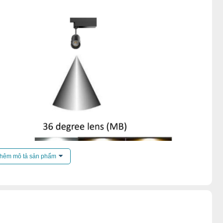
hêm mô tả sản phẩm
h sáng trung thực và tăng thêm vẻ đẹp của đối tượng