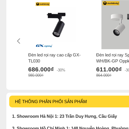
Đèn led rọi ray cao cấp GX-
Đèn led rọi ray 
TL030
WH/BK-GP Oppl
686.000₫
611.000₫
-30%
-
980.000₫
864.000₫
HỆ THỐNG PHÂN PHỐI SẢN PHẨM
1. Showroom Hà Nội 1: 23 Trần Duy Hưng, Cầu Giấy
3. Showroom Hồ Chí Minh 1: 148 Nguyễn Hoàng, Phường