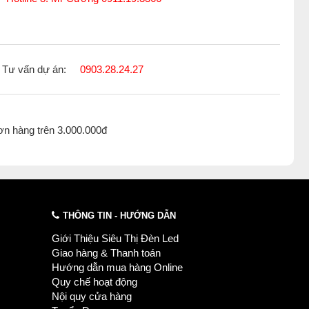
Tư vấn dự án:
0903.28.24.27
ơn hàng trên 3.000.000đ
dụng cho đèn ray Philips.
ị • Khu ẩm thực • Nhà hàng • Tiệm tóc | Spa • Văn phòng,
THÔNG TIN - HƯỚNG DẪN
Giới Thiệu Siêu Thị Đèn Led
Giao hàng & Thanh toán
Hướng dẫn mua hàng Online
Quy chế hoạt động
Nội quy cửa hàng