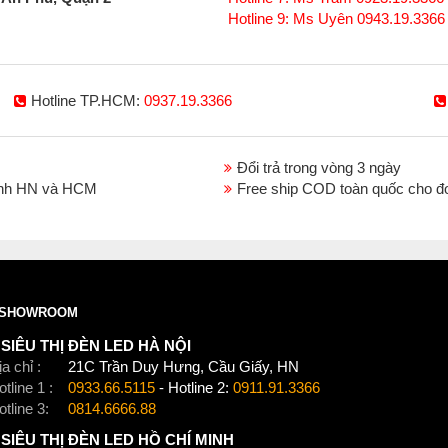
Hotline 9: Ms Uyên 0943.19.3366
Hotline TP.HCM:
0937.19.3366
Đổi trả trong vòng 3 ngày
thành HN và HCM
Free ship COD toàn quốc cho đ
Đèn ray ST030
sử dụng thanh ray T3 chuyên 
Ứng dụng
• Shop bán hàng • Cửa hàng bán lẻ • Siêu th
nhà ở
SHOWROOM
SIÊU THỊ ĐÈN LED HÀ NỘI
a chỉ :
21C Trần Duy Hưng, Cầu Giấy, HN
tline 1 :
0933.66.5115
- Hotline 2:
0911.91.3366
otline 3:
0814.6666.88
SIÊU THỊ ĐÈN LED HỒ CHÍ MINH