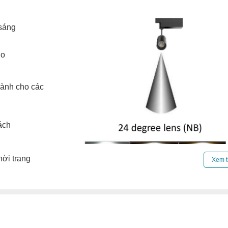
 sáng
ho
dành cho các
ách
hời trang
Xem t
Đèn led ray
ST030 có độ hoàn màu >80 cho án
được chiếu sáng