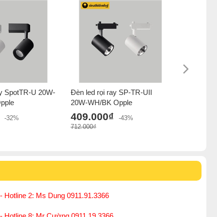
giờ chiếu sáng.
im nhôm phủ sơn mịn chất lượng cao, tăng độ tản nhiệt
ray SpotTR-U 20W-
Đèn led rọi ray SP-TR-UII
Đèn led r
pple
20W-WH/BK Opple
406.0
409.000₫
580.000₫
-32%
-43%
712.000₫
- Hotline 2: Ms Dung 0911.91.3366
 - Hotline 8: Mr Cường 0911.19.3366