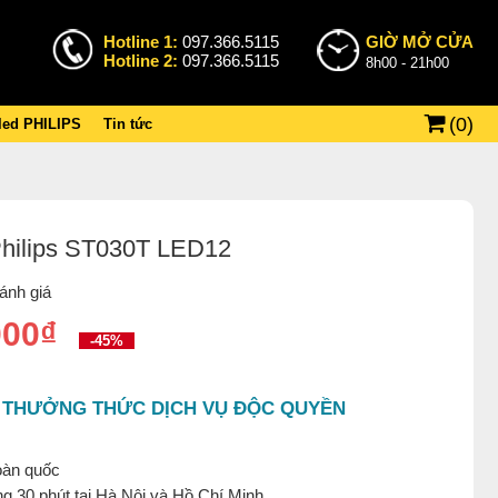
Hotline 1:
097.366.5115
GIỜ MỞ CỬA
Hotline 2:
097.366.5115
8h00 - 21h00
(
0
)
 led PHILIPS
Tin tức
 Philips ST030T LED12
ánh giá
000₫
-45%
 THƯỞNG THỨC DỊCH VỤ ĐỘC QUYỀN
oàn quốc
g 30 phút tại Hà Nội và Hồ Chí Minh