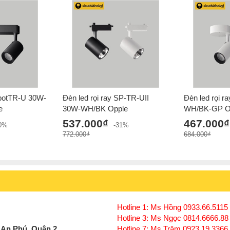
Tuổi thọ của đèn ray ST030 lên tới > 20.000 
Thân vỏ của
đèn ray
ST030 được làm từ hợp k
tốt cho chipled.
Đèn ray ST030 có 2 màu vỏ là đèn và trắng
SpotTR-U 30W-
Đèn led rọi ray SP-TR-UII
Đèn led rọi 
e
30W-WH/BK Opple
WH/BK-GP O
537.000₫
467.000₫
30%
-31%
772.000₫
684.000₫
Hotline 1: Ms Hồng 0933.66.5115 
Hotline 3: Ms Ngọc 0814.6666.88
 An Phú, Quận 2
Hotline 7: Ms Trâm 0923.19.3366