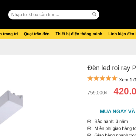
 trang trí
Quạt trần đèn
Thiết bị điện thông minh
Linh kiện đèn
Đèn led rọi ray
Xem
1
đ
420.
759.000₫
MUA NGAY VÀ
Bảo hành: 3 năm
Miễn phí giao hàng t
Giao hàng nhanh tron