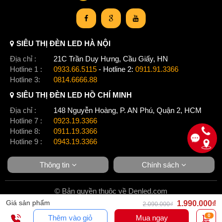
SIÊU THỊ ĐÈN LED HÀ NỘI
Địa chỉ :
21C Trần Duy Hưng, Cầu Giấy, HN
Hotline 1 :
0933.66.5115
- Hotline 2:
0911.91.3366
Hotline 3:
0814.6666.88
SIÊU THỊ ĐÈN LED HỒ CHÍ MINH
Địa chỉ :
148 Nguyễn Hoàng, P. AN Phú, Quận 2, HCM
Hotline 7 :
0923.19.3366
Hotline 8:
0911.19.3366
Hotline 9 :
0943.19.3366
Thông tin
Chính sách
© Bản quyền thuộc về Denled.com
Giá sản phẩm
1.990.000₫
2.090.000₫
0
Thêm vào giỏ
Mua ngay