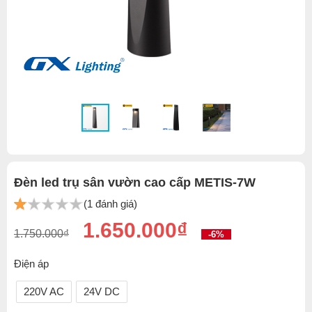
Đèn led trụ sân vườn cao cấp METIS-7W
(1 đánh giá)
1.650.000₫
1.750.000₫
-6%
Điện áp
220V AC
24V DC