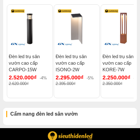
Xem thêm:
Đèn led sân vườn đèn led trụ sân vườn
,
Đèn led sân vườn sân vườn
,
Đèn led sân vườn cosmos
Đèn led trụ sân
Đèn led trụ sân
Đèn led trụ sân
vườn cao cấp
vườn cao cấp
vườn cao cấp
CARPO-15W
ISONO-2W
KORE-7W
2.520.000₫
2.295.000₫
2.250.000₫
-4%
-5%
-5
2.620.000₫
2.395.000₫
2.350.000₫
Cẩm nang đèn led sân vườn