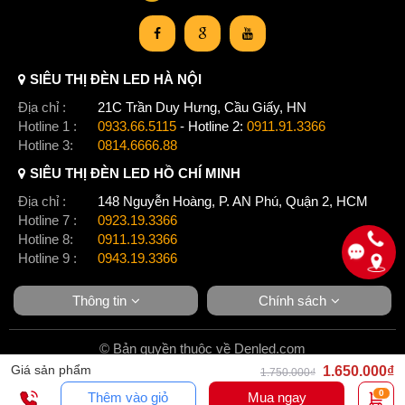
SIÊU THỊ ĐÈN LED HÀ NỘI
Địa chỉ :
21C Trần Duy Hưng, Cầu Giấy, HN
Hotline 1 :
0933.66.5115
- Hotline 2:
0911.91.3366
Hotline 3:
0814.6666.88
SIÊU THỊ ĐÈN LED HỒ CHÍ MINH
Địa chỉ :
148 Nguyễn Hoàng, P. AN Phú, Quận 2, HCM
Hotline 7 :
0923.19.3366
Hotline 8:
0911.19.3366
Hotline 9 :
0943.19.3366
Thông tin
Chính sách
© Bản quyền thuộc về Denled.com
Giá sản phẩm
1.650.000₫
1.750.000₫
0
Thêm vào giỏ
Mua ngay