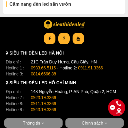
Cẩm nang đèn led sân vườn
SIÊU THỊ ĐÈN LED HÀ NỘI
Địa chỉ :
21C Trần Duy Hưng, Cầu Giấy, HN
Hotline 1 :
0933.66.5115
- Hotline 2:
0911.91.3366
Hotline 3:
0814.6666.88
SIÊU THỊ ĐÈN LED HỒ CHÍ MINH
Địa chỉ :
148 Nguyễn Hoàng, P. AN Phú, Quận 2, HCM
Hotline 7 :
0923.19.3366
Hotline 8:
0911.19.3366
Hotline 9 :
0943.19.3366
Thông tin
Chính sách