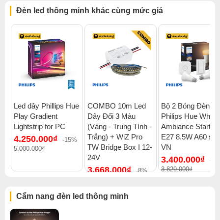
Đèn led thông minh khác cùng mức giá
Led dây Phillips Hue
COMBO 10m Led
Bộ 2 Bóng Đèn
Play Gradient
Dây Đổi 3 Màu
Philips Hue White
Lightstrip for PC
(Vàng - Trung Tính -
Ambiance Starter 
Trắng) + WiZ Pro
E27 8.5W A60 set
4.250.000₫
-15%
TW Bridge Box I 12-
VN
5.000.000₫
24V
3.400.000₫
-1
3.668.000₫
3.829.000₫
-8%
3.968.000₫
Cẩm nang đèn led thông minh