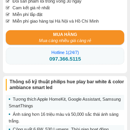
Đổi sản phẩm lỗi trong vòng 30 ngày
Cam kết giá rẻ nhất
Miễn phí lắp đặt
Miễn phí giao hàng tại Hà Nội và Hồ Chí Minh
MUA HÀNG
Mua càng nhiều giá càng rẻ
Hotline 1(24/7)
097.366.5115
Thông số kỹ thuật philips hue play bar white & color
ambiance smart led
Tương thích Apple HomeKit, Google Assistant, Samsung
SmartThings
Ánh sáng hơn 16 triệu màu và 50,000 sắc thái ánh sáng
trắng.
Công suất 6.6W, 530 Lumens. Thời gian hoạt động