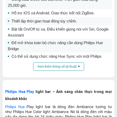
25,000 giờ.
Hỗ trợ iOS và Android. Giao thức kết nối ZigBee.
Thiết lập thời gian hoạt động tùy chỉnh.
Bật tắt On/Off từ xa. Điều khiển giọng nói với Siri, Google
Assistant
Để mở khóa toàn bộ chức năng cần dùng Philips Hue
Bridge
Có thể sử dụng chức năng Hue Sync với một Philips
Hue Sync Box
Xem thêm thông số kỹ thuật
Philips Hue Play
light bar – Ánh sáng chân thực trong mọi
khoảnh khắc
Philips Hue
Play light bar là dòng đèn Ambiance tương tự
như Philips Hue Color light Ambiance. Nó là dòng đèn với màu
sắc đa dạng lên tới 16 triệu màu. Philips Hue Play light bar là