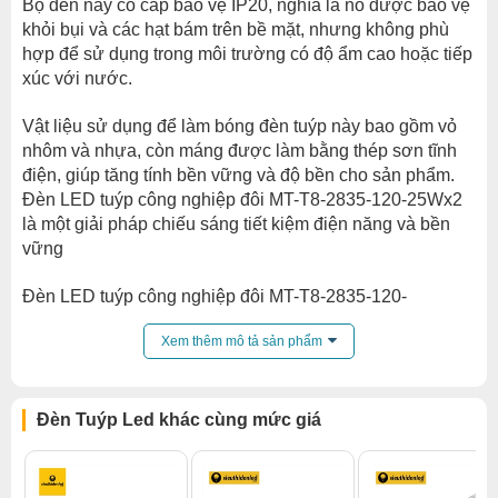
Bộ đèn này có cấp bảo vệ IP20, nghĩa là nó được bảo vệ
khỏi bụi và các hạt bám trên bề mặt, nhưng không phù
hợp để sử dụng trong môi trường có độ ẩm cao hoặc tiếp
xúc với nước.
Vật liệu sử dụng để làm bóng đèn tuýp này bao gồm vỏ
nhôm và nhựa, còn máng được làm bằng thép sơn tĩnh
điện, giúp tăng tính bền vững và độ bền cho sản phẩm.
Đèn LED tuýp công nghiệp đôi MT-T8-2835-120-25Wx2
là một giải pháp chiếu sáng tiết kiệm điện năng và bền
vững
Đèn LED tuýp công nghiệp
đôi MT-T8-2835-120-
25Wx2
là một giải pháp chiếu sáng hiệu quả và tiết kiệm
Xem thêm mô tả sản phẩm
năng lượng cho các ứng dụng trong các khu vực công
nghiệp và thương mại như văn phòng, nhà xưởng, nhà
máy may, nhà máy sản xuất, cửa hàng, siêu thị, trung tâm
thương mại và nhiều ứng dụng khác.
Đèn Tuýp Led khác cùng mức giá
Với ánh sáng trắng 6000K và cấp bảo vệ IP20, đèn LED
tuýp công nghiệp
đôi MT-T8-2835-120-25Wx2
là một lựa