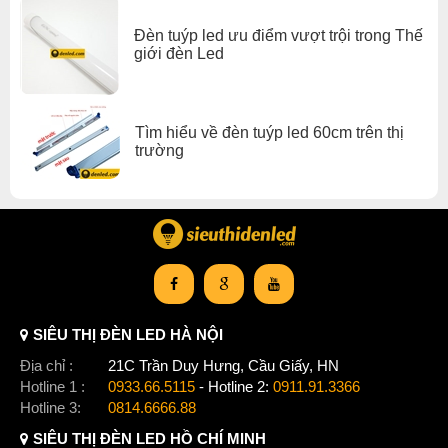
Đèn tuýp led ưu điểm vượt trội trong Thế
giới đèn Led
Tìm hiểu về đèn tuýp led 60cm trên thị
trường
SIÊU THỊ ĐÈN LED HÀ NỘI
Địa chỉ :
21C Trần Duy Hưng, Cầu Giấy, HN
Hotline 1 :
0933.66.5115
- Hotline 2:
0911.91.3366
Hotline 3:
0814.6666.88
SIÊU THỊ ĐÈN LED HỒ CHÍ MINH