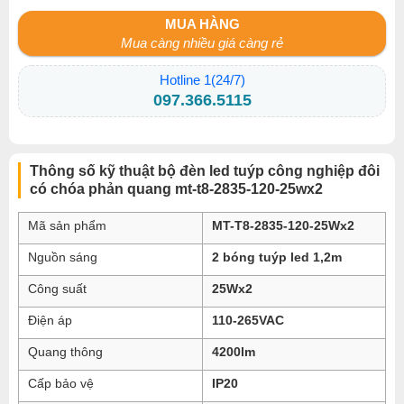
MUA HÀNG
Mua càng nhiều giá càng rẻ
Hotline 1(24/7)
097.366.5115
Thông số kỹ thuật bộ đèn led tuýp công nghiệp đôi
có chóa phản quang mt-t8-2835-120-25wx2
Mã sản phẩm
MT-T8-2835-120-25Wx2
Nguồn sáng
2 bóng tuýp led 1,2m
Công suất
25Wx2
Điện áp
110-265VAC
Quang thông
4200lm
Cấp bảo vệ
IP20