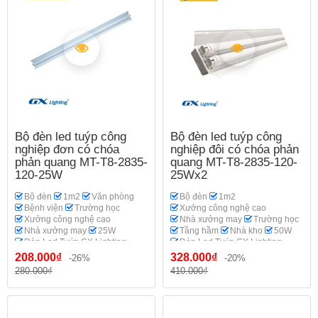
Bộ đèn led tuýp công
Bộ đèn led tuýp công
nghiệp đơn có chóa
nghiệp đôi có chóa phản
phản quang MT-T8-2835-
quang MT-T8-2835-120-
120-25W
25Wx2
Bộ đèn
1m2
Văn phòng
Bộ đèn
1m2
Bệnh viện
Trường học
Xưởng công nghệ cao
Xưởng công nghệ cao
Nhà xưởng may
Trường học
Nhà xưởng may
25W
Tầng hầm
Nhà kho
50W
Đèn Led Tuýp GX Lighting
Đèn Led Tuýp GX Lighting
208.000₫
328.000₫
-26%
-20%
280.000₫
410.000₫