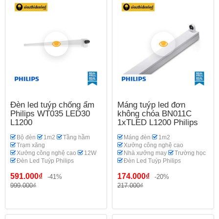
Đèn led tuýp chống ẩm
Máng tuýp led đơn
Philips WT035 LED30
không chóa BN011C
L1200
1xTLED L1200 Philips
Bộ đèn
1m2
Tầng hầm
Máng đèn
1m2
Trạm xăng
Xưởng công nghệ cao
Xưởng công nghệ cao
12W
Nhà xưởng may
Trường học
Đèn Led Tuýp Philips
Đèn Led Tuýp Philips
591.000₫
174.000₫
-41%
-20%
999.000₫
217.000₫