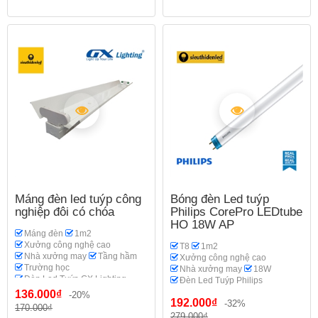
Máng đèn led tuýp công
Bóng đèn Led tuýp
nghiệp đôi có chóa
Philips CorePro LEDtube
HO 18W AP
Máng đèn
1m2
Xưởng công nghệ cao
T8
1m2
Nhà xưởng may
Tầng hầm
Xưởng công nghệ cao
Trường học
Nhà xưởng may
18W
Đèn Led Tuýp GX Lighting
Đèn Led Tuýp Philips
136.000₫
-20%
192.000₫
-32%
170.000₫
279.000₫