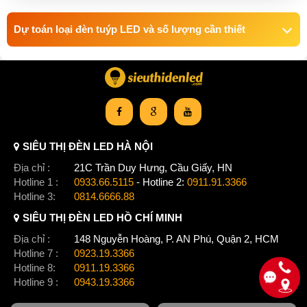
Dự toán loại đèn tuýp LED và số lượng cần thiết
SIÊU THỊ ĐÈN LED HÀ NỘI
Địa chỉ :
21C Trần Duy Hưng, Cầu Giấy, HN
Hotline 1 :
0933.66.5115
- Hotline 2:
0911.91.3366
Hotline 3:
0814.6666.88
SIÊU THỊ ĐÈN LED HỒ CHÍ MINH
Địa chỉ :
148 Nguyễn Hoàng, P. AN Phú, Quận 2, HCM
Hotline 7 :
0923.19.3366
Hotline 8:
0911.19.3366
Hotline 9 :
0943.19.3366