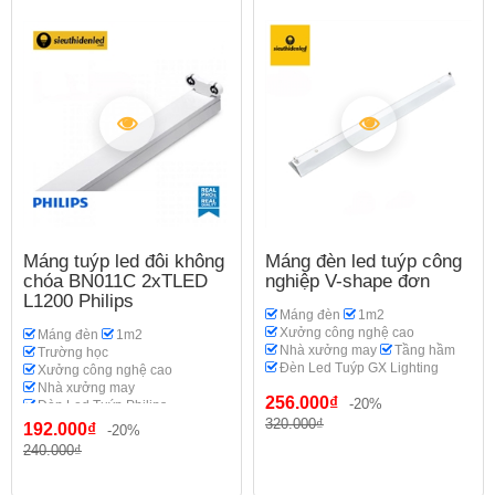
Máng tuýp led đôi không
Máng đèn led tuýp công
chóa BN011C 2xTLED
nghiệp V-shape đơn
L1200 Philips
Máng đèn
1m2
Xưởng công nghệ cao
Máng đèn
1m2
Nhà xưởng may
Tầng hầm
Trường học
Đèn Led Tuýp GX Lighting
Xưởng công nghệ cao
Nhà xưởng may
256.000₫
-20%
Đèn Led Tuýp Philips
320.000₫
192.000₫
-20%
240.000₫