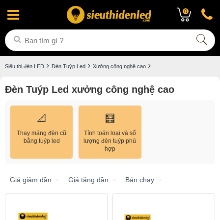
0
Siêu thị đèn LED
Đèn Tuýp Led
Xưởng công nghệ cao
Đèn Tuýp Led xưởng công nghệ cao
📐
🧮
Thay máng đèn cũ
Tính toán loại và số
bằng tuýp led
lượng đèn tuýp phù
hợp
Giá giảm dần
Giá tăng dần
Bán chạy