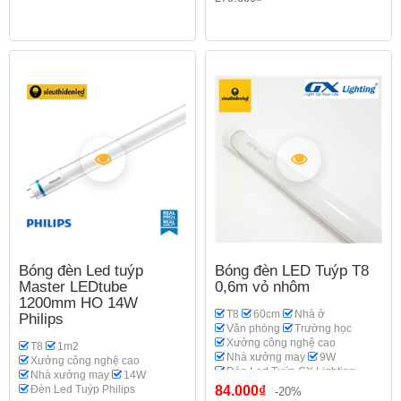
Bóng đèn Led tuýp
Bóng đèn LED Tuýp T8
Master LEDtube
0,6m vỏ nhôm
1200mm HO 14W
T8
60cm
Nhà ở
Philips
Văn phòng
Trường học
Xưởng công nghệ cao
T8
1m2
Nhà xưởng may
9W
Xưởng công nghệ cao
Đèn Led Tuýp GX Lighting
Nhà xưởng may
14W
Đèn Led Tuýp Philips
84.000₫
-20%