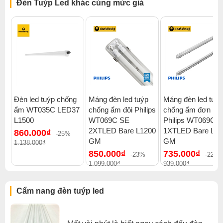
Đèn Tuýp Led khác cùng mức giá
Đèn led tuýp chống
Máng đèn led tuýp
Máng đèn led tuýp
ẩm WT035C LED37
chống ẩm đôi Philips
chống ẩm đơn
L1500
WT069C SE
Philips WT069C 
2XTLED Bare L1200
1XTLED Bare L12
860.000₫
-25%
GM
GM
1.138.000₫
850.000₫
735.000₫
-23%
-22%
1.099.000₫
939.000₫
Cẩm nang đèn tuýp led
Bộ đèn này có cấp bảo vệ IP20, nghĩa là nó được bảo vệ