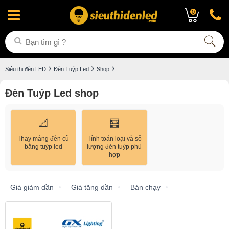
0
Siêu thị đèn LED
Đèn Tuýp Led
Shop
Đèn Tuýp Led shop
📐
🧮
Thay máng đèn cũ
Tính toán loại và số
bằng tuýp led
lượng đèn tuýp phù
hợp
Giá giảm dần
Giá tăng dần
Bán chạy