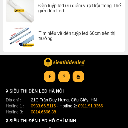
Đèn tuýp led ưu điểm vượt trội trong Thế
giới đèn Led
Tìm hiểu về đèn tuýp led 60cm trên thị
trường
SIÊU THỊ ĐÈN LED HÀ NỘI
Địa chỉ :
21C Trần Duy Hưng, Cầu Giấy, HN
Hotline 1 :
0933.66.5115
- Hotline 2:
0911.91.3366
Hotline 3:
0814.6666.88
SIÊU THỊ ĐÈN LED HỒ CHÍ MINH