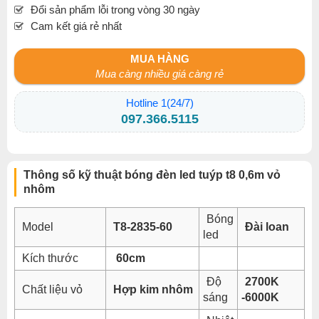
Đổi sản phẩm lỗi trong vòng 30 ngày
Cam kết giá rẻ nhất
MUA HÀNG
Mua càng nhiều giá càng rẻ
Hotline 1(24/7)
097.366.5115
Thông số kỹ thuật bóng đèn led tuýp t8 0,6m vỏ
nhôm
Bóng
Model
T8-2835-60
Đài loan
led
Kích thước
60cm
Độ
2700K
Chất liệu vỏ
Hợp kim nhôm
sáng
-6000K