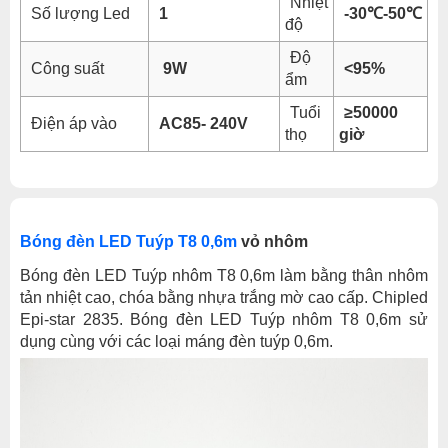
Nhiệt
Số lượng Led
1
-30℃-50℃
độ
Độ
Công suất
9W
<95%
ẩm
Tuổi
≥50000
Điện áp vào
AC85- 240V
thọ
giờ
Bóng đèn LED Tuýp T8 0,6m
vỏ nhôm
Bóng đèn LED Tuýp nhôm T8 0,6m làm bằng thân nhôm
tản nhiệt cao, chóa bằng nhựa trắng mờ cao cấp. Chipled
Epi-star 2835. Bóng đèn LED Tuýp nhôm T8 0,6m sử
dụng cùng với các loại máng đèn tuýp 0,6m.