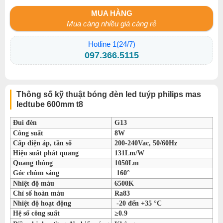
MUA HÀNG
Mua càng nhiều giá càng rẻ
Hotline 1(24/7)
097.366.5115
Thông số kỹ thuật bóng đèn led tuýp philips mas
ledtube 600mm t8
Đui đèn
G13
Công suất
8W
Cấp điện áp, tần số
200-240Vac, 50/60Hz
Hiệu suất phát quang
131Lm/W
Quang thông
1050Lm
Góc chùm sáng
160°
Nhiệt độ màu
6500K
Chỉ số hoàn màu
Ra83
Nhiệt độ hoạt động
-20 đến +35 °C
Hệ số công suất
≥0.9