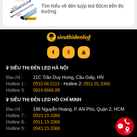
Tìm hiểu về đèn tuýp led 60cm trên thị
trường
SIÊU THỊ ĐÈN LED HÀ NỘI
Địa chỉ :
21C Trần Duy Hưng, Cầu Giấy, HN
Hotline 1 :
0933.66.5115
- Hotline 2:
0911.91.3366
Hotline 3:
0814.6666.88
SIÊU THỊ ĐÈN LED HỒ CHÍ MINH
Địa chỉ :
148 Nguyễn Hoàng, P. AN Phú, Quận 2, HCM
Hotline 7 :
0923.19.3366
Xem thêm:
Đèn Tuýp Led bộ đèn
,
Đèn Tuýp Led 60cm
,
Hotline 8:
0911.19.3366
Đèn Tuýp Led nhà ở
,
Đèn Tuýp Led văn phòng
,
Hotline 9 :
0943.19.3366
Đèn Tuýp Led t8
,
Đèn Tuýp Led 9w
,