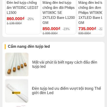
Đèn led tuýp chống
Máng đèn led tuýp
Máng đèn led tuýp
ẩm WT035C LED37
chống ẩm đôi Philips
chống ẩm đơn
L1500
WT069C SE
Philips WT069C 
2XTLED Bare L1200
1XTLED Bare L12
860.000₫
-25%
GM
GM
1.138.000₫
850.000₫
735.000₫
-23%
-22%
1.099.000₫
939.000₫
Cẩm nang đèn tuýp led
Mất vài phút là biết ngay cách đấu đèn
tuýp led
Đèn tuýp led ưu điểm vượt trội trong Thế
giới đèn Led