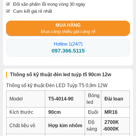
Đổi sản phẩm lỗi trong vòng 30 ngày
Cam kết giá rẻ nhất
MUA HÀNG
Mua càng nhiều giá càng rẻ
Hotline 1(24/7)
097.366.5115
Thông số kỹ thuật đèn led tuýp t5 90cm 12w
Thông số kỹ thuật Đèn LED Tuýp T5 0,9m 12W
Bóng
Model
T5-4014-90
Đài loan
led
Kích thước
90cm
Đuôi
MR16
Độ
2700K
Chất liệu vỏ
Hợp kim nhôm
sáng
-6000K