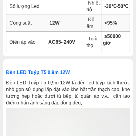
Nhiệt
Số lượng Led
-30℃-50℃
độ
Độ
Công suất
12W
<95%
ẩm
≥50000
Tuổi
Điện áp vào
AC85- 240V
giờ
thọ
Đèn LED Tuýp T5 0,9m 12W
Đèn LED Tuýp T5 0,9m 12W là đèn led tuýp kích thước
nhỏ gọn sử dụng lắp đặt vào khe hắt trần thạch cao, khe
tường hẹp
hoặc dưới tủ bếp, tủ quần áo v.v..
cần tạo
điểm nhấn ánh sáng dài, đồng đều,