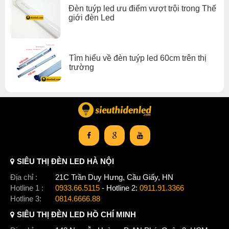
Cầu Giấy, Hà Nội. (Mở cửa đến 21h các ngày trong tuần)
Đèn tuýp led ưu điểm vượt trội trong Thế
HOTLINE: 0933665115 – 0911913366
giới đèn Led
Xem thêm:
Đèn Tuýp Led t5
,
Đèn Tuýp Led 90cm
,
Đèn Tuýp Led nhà ở
,
Đèn Tuýp Led 12w
,
Đèn Tuýp Led đèn led tuýp gx lighting
Tìm hiểu về đèn tuýp led 60cm trên thị
trường
SIÊU THỊ ĐÈN LED HÀ NỘI
Địa chỉ :
21C Trần Duy Hưng, Cầu Giấy, HN
Hotline 1 :
0933.66.5115
- Hotline 2:
0911.91.3366
Hotline 3:
0814.6666.88
SIÊU THỊ ĐÈN LED HỒ CHÍ MINH