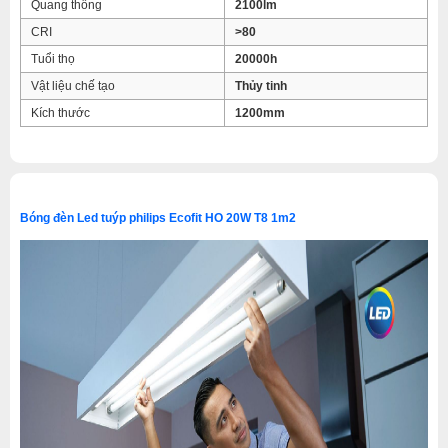
Quang thông
2100lm
CRI
>80
Tuổi thọ
20000h
Vật liệu chế tạo
Thủy tinh
Kích thước
1200mm
Bóng đèn Led tuýp philips Ecofit HO 20W T8 1m2