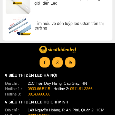
giới đèn Led
Tìm hiểu về đèn tuýp led 60cm trên thị
trường
SIÊU THỊ ĐÈN LED HÀ NỘI
Địa chỉ :
21C Trần Duy Hưng, Cầu Giấy, HN
Hotline 1 :
0933.66.5115
- Hotline 2:
0911.91.3366
Hotline 3:
0814.6666.88
SIÊU THỊ ĐÈN LED HỒ CHÍ MINH
Địa chỉ :
148 Nguyễn Hoàng, P. AN Phú, Quận 2, HCM