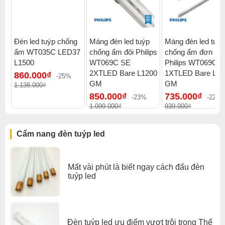
Bóng đèn còn có khả năng cho chất lượng chiếu sáng không đổi
so với mua mới ban đầu nhờ công nghệ Lumen. Ánh sáng do
đèn phát ra không bị nhấp nháy, không phát ra tiếng ồn. Màu
sắc ánh sáng trung thực, tự nhiên, êm dịu tốt cho thị giác người
sử dụng.
Đèn led tuýp chống
Máng đèn led tuýp
Máng đèn led tuýp
ẩm WT035C LED37
chống ẩm đôi Philips
chống ẩm đơn
L1500
WT069C SE
Philips WT069C 
2XTLED Bare L1200
1XTLED Bare L12
860.000₫
-25%
GM
GM
1.138.000₫
850.000₫
735.000₫
-23%
-22%
1.099.000₫
939.000₫
Cẩm nang đèn tuýp led
Mất vài phút là biết ngay cách đấu đèn
tuýp led
Đèn tuýp led ưu điểm vượt trội trong Thế