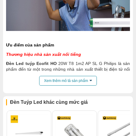
Ưu điểm của sản phẩm
Thương hiệu nhà sản xuất nổi tiếng
Đèn Led tuýp Ecofit HO
20W T8 1m2 AP SL G Philips là sản
phẩm đến từ một trong những nhà sản xuất thiết bị điện tử nổi
tiếng nhất Thế giới – Philips. Sản phẩm của Philips luôn được
người tiêu dùng đánh giá cao ở chất lượng ổn định, hoạt động
Xem thêm mô tả sản phẩm
bền bỉ trong thời gian dài, tiết kiệm nhiều chi phí cho người
dùng.
Tiết kiệm điện năng
Đèn Tuýp Led khác cùng mức giá
Đèn Led tuýp Philips Ecofit T8 20W HO
với công nghệ chiếu
sáng Led thế hệ mới giúp tăng độ sáng hơn 30% so với bóng
đèn huỳnh quang T8 36W, đồng thời tiết kiệm điện năng tới
55%.