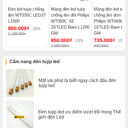
trì, thay mới.
Đèn led tuýp chống
Máng đèn led tuýp
Máng đèn led tuýp
Chỉ số ra màu cao CRI ≥75ra, mang đến ánh sáng chân
ẩm WT035C LED37
chống ẩm đôi Philips
chống ẩm đơn
thực nhất.
L1500
WT069C SE
Philips WT069C 
Đèn sử dụng nguồn điện 220V/50-60Hz, rất phù hợp với
2XTLED Bare L1200
1XTLED Bare L12
860.000₫
-25%
điều kiện Việt Nam.
GM
GM
1.138.000₫
850.000₫
735.000₫
-23%
-22%
1.099.000₫
939.000₫
Đặc điểm nổi bật:
-
Bộ đèn LED Tube T5 6.5W Batten BN058C Led5
Cẩm nang đèn tuýp led
L600 Philips
thiết kế nguyên khối, đầu đèn mỏng: Không
thấy điểm đen khi kết nối liên tục nhiều đèn
Mất vài phút là biết ngay cách đấu đèn
- Kích thước: 600mm
tuýp led
- Công suất: 6.5w
- Lắp đặt dễ dàng và linh hoạt: Có thể lắp tiếp nối nhiều
đèn
- Ánh sáng chất lượng cao: Tấm tán quang chất lượng
Đèn tuýp led ưu điểm vượt trội trong Thế
cao giúp ánh sáng phân bổ đồng đều
giới đèn Led