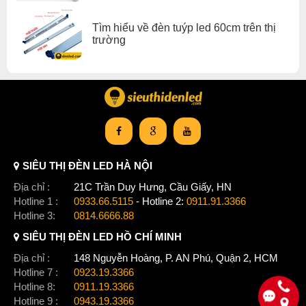
Tìm hiểu về đèn tuýp led 60cm trên thị
trường
SIÊU THỊ ĐÈN LED HÀ NỘI
Địa chỉ :
21C Trần Duy Hưng, Cầu Giấy, HN
Hotline 1 :
0933.66.5115
- Hotline 2:
0911.91.3366
Hotline 3:
0814.6666.88
SIÊU THỊ ĐÈN LED HỒ CHÍ MINH
Địa chỉ :
148 Nguyễn Hoàng, P. AN Phú, Quận 2, HCM
Hotline 7 :
0923.19.3366
Hotline 8:
0911.19.3366
Hotline 9 :
0943.19.3366
Ứng dụng chiếu sáng: