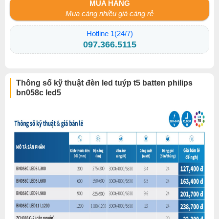
MUA HÀNG
Mua càng nhiều giá càng rẻ
Hotline 1(24/7)
097.366.5115
Thông số kỹ thuật đèn led tuýp t5 batten philips
bn058c led5