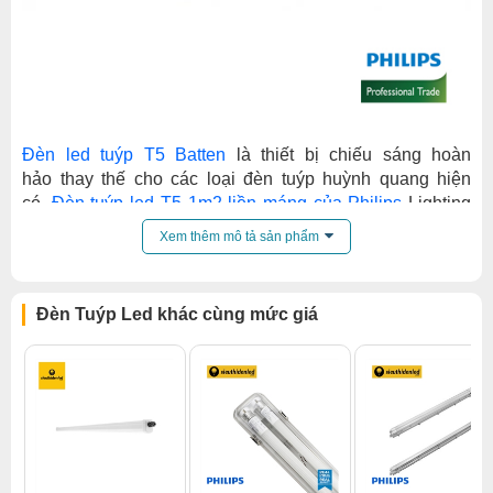
Đèn led tuýp T5 Batten
là thiết bị chiếu sáng hoàn
hảo thay thế cho các loại đèn tuýp huỳnh quang hiện
có.
Đèn tuýp led T5 1m2 liền máng của Philips
Lighting
thừa hưởng những tính năng tuyệt vời từ công nghệ ứng
Xem thêm mô tả sản phẩm
dụng chip Led và chiếu sáng hiện đại. Đèn tuýp T5 của
Philips là một sản phẩm chuyển đổi điện năng thành
quang năng cực kì hiệu quả. Không như các loại bóng
Đèn Tuýp Led khác cùng mức giá
huỳnh quang từ lâu đã có trên thị trường, các loại đèn
tuýp T5 rất thân thiện với môi trường và an toàn cho sức
khoẻ người tiêu dùng.
Tuổi thọ
đèn tuýp Led T5
là 20.000 giờ, bóng có thể hoạt
động liên tục mà không bị đen ở hai đầu, thân đèn đựoc
làm từ nhựa PVC cao cấp, chịu được nhiệt độ cao,
không gây cong, vênh, tiết kiệm đáng kể các chi phí bảo