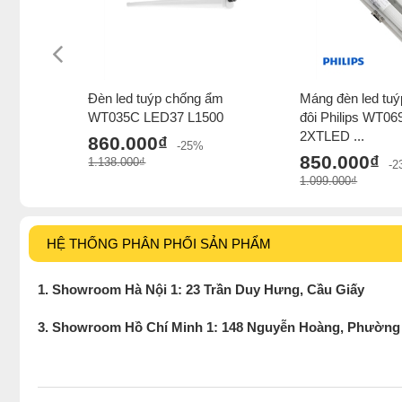
Đèn led tuýp chống ẩm
Máng đèn led tu
WT035C LED37 L1500
đôi Philips WT0
2XTLED ...
860.000₫
-25%
850.000₫
1.138.000₫
-
1.099.000₫
HỆ THỐNG PHÂN PHỐI SẢN PHẨM
1. Showroom Hà Nội 1: 23 Trần Duy Hưng, Cầu Giấy
3. Showroom Hồ Chí Minh 1: 148 Nguyễn Hoàng, Phường