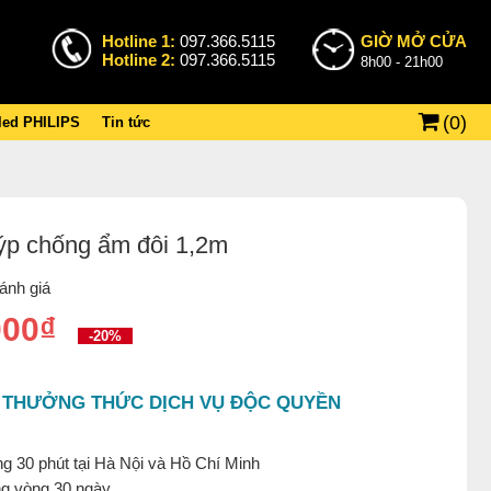
Hotline 1:
097.366.5115
GIỜ MỞ CỬA
Hotline 2:
097.366.5115
8h00 - 21h00
(
0
)
 led PHILIPS
Tin tức
ýp chống ẩm đôi 1,2m
ánh giá
000₫
-20%
 THƯỞNG THỨC DỊCH VỤ ĐỘC QUYỀN
g 30 phút tại Hà Nội và Hồ Chí Minh
ng vòng 30 ngày