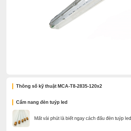
Thông số kỹ thuật MCA-T8-2835-120x2
Cẩm nang đèn tuýp led
Mất vài phút là biết ngay cách đấu đèn tuýp le