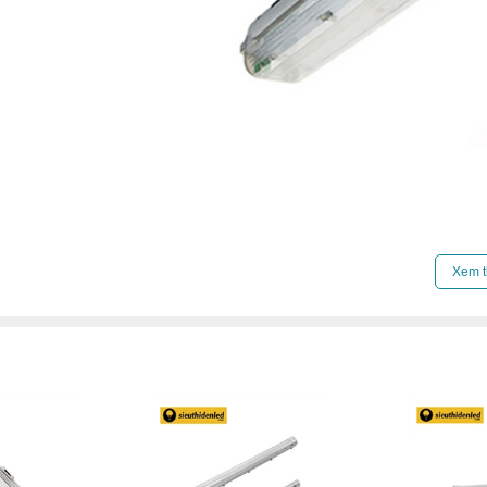
Xem t
1. Cấu tạo
máng đèn chống ẩm, chống th
Máng đèn chống thấm
được hình thành bởi 
Máng đèn chống ẩm được thiết kế chuyên dụ
Chính vì vậy, thân đèn phải đạt khả năng ch
vậy nhà sản xuất đã lựa chọn chất liệu nhựa
này sẽ giúp máng đèn chống ẩm có khả năng đ