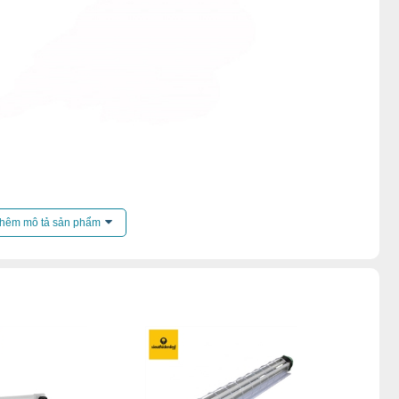
hêm mô tả sản phẩm
ấm
các bộ phận: thân đèn, nắp chụp và tai giữ đèn.
ng sử dụng cho các môi trường có độ ẩm và nhiệt độ cao.
ống thấm tốt, cấp độ bảo vệ IP65 trở lên. Để đạt được như
 Polycarbonat cao cấp để sử dụng cho máng đèn. Chất liệu
àn hồi tốt, không bị giòn, võ và đặc biệt chống trầy xước