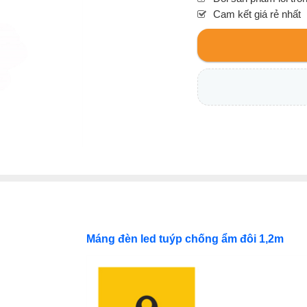
Cam kết giá rẻ nhất
Máng đèn led tuýp chống ẩm đôi 1,2m
d