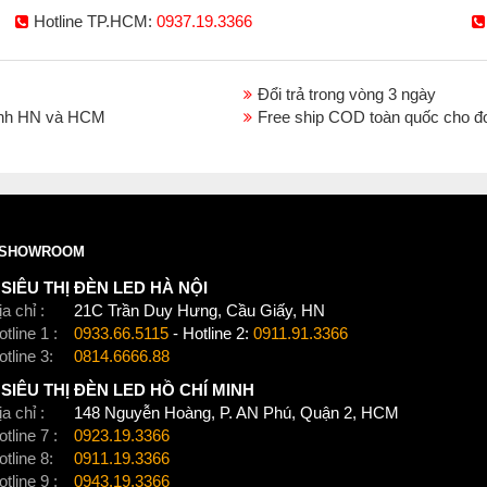
Đèn Tuýp Led đèn led tuýp gx lighting
Hotline TP.HCM:
0937.19.3366
Đổi trả trong vòng 3 ngày
thành HN và HCM
Free ship COD toàn quốc cho đ
SHOWROOM
SIÊU THỊ ĐÈN LED HÀ NỘI
a chỉ :
21C Trần Duy Hưng, Cầu Giấy, HN
tline 1 :
0933.66.5115
- Hotline 2:
0911.91.3366
otline 3:
0814.6666.88
SIÊU THỊ ĐÈN LED HỒ CHÍ MINH
a chỉ :
148 Nguyễn Hoàng, P. AN Phú, Quận 2, HCM
tline 7 :
0923.19.3366
otline 8:
0911.19.3366
tline 9 :
0943.19.3366