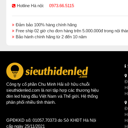
Hotline Hà nội:
0973.66.5115
Đảm bảo 100% hàng chính hãng
Free ship 02 giờ cho đơn hàng trên 5.000.000đ trong nội 
Bảo hành chính hãng từ 2 đến 10 năm
Đị
Công ty cổ phần Chu Minh Hải sở hữu chuỗi
Ho
sieuthidenled.com là nơi tập hợp các thương hiệu
H
đèn led
hàng đầu Việt Nam và Thế giới. Hệ thống
phân phối nhiều tỉnh thành.
Đị
Ho
GPĐKKD số: 01057.70373 do Sở KHĐT Hà Nội
H
cấp ngày 25/11/2021
Ho