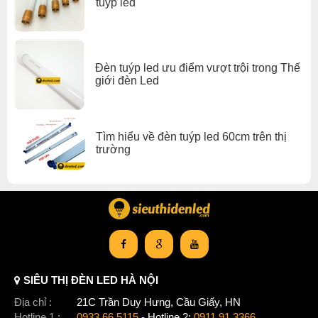
tuýp led
Xem thêm:
Đèn Tuýp Led máng đèn
,
Đèn Tuýp Led 60cm
,
Đèn Tuýp Led nhà ở
,
Đèn Tuýp Led văn phòng
,
Đèn Tuýp Led đèn led tuýp gx lighting
Đèn tuýp led ưu điểm vượt trội trong Thế
giới đèn Led
Tìm hiểu về đèn tuýp led 60cm trên thị
trường
SIÊU THỊ ĐÈN LED HÀ NỘI
Địa chỉ :
21C Trần Duy Hưng, Cầu Giấy, HN
Hotline 1 :
0933.66.5115
- Hotline 2:
0911.91.3366