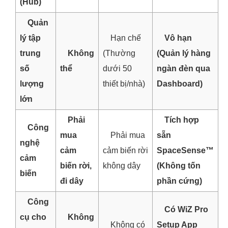
(Hub)
Quản
lý tập
Hạn chế
Vô hạn
trung
Không
(Thường
(Quản lý hàng
số
thể
dưới 50
ngàn đèn qua
lượng
thiết bị/nhà)
Dashboard)
lớn
Phải
Tích hợp
Công
mua
Phải mua
sẵn
nghệ
cảm
cảm biến rời
SpaceSense™
cảm
biến rời,
không dây
(Không tốn
biến
đi dây
phần cứng)
Công
Có WiZ Pro
cụ cho
Không
Không có
Setup App