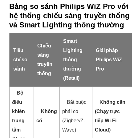
Bảng so sánh Philips WiZ Pro với
hệ thống chiếu sáng truyền thống
và Smart Lighting thông thường
Smart
Chiếu
Tiêu
Lighting
Giải pháp
sáng
chí so
thông
Philips WiZ
truyền
sánh
thường
Pro
thống
(Retail)
Bộ
điều
Bắt buộc
Không cần
khiển
Không
phải có
(Chạy trực
trung
có
(Zigbee/Z-
tiếp Wi-Fi
tâm
Wave)
Cloud)