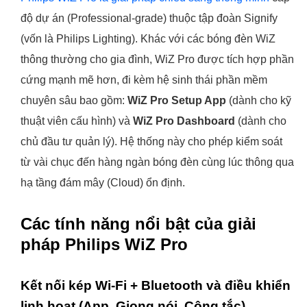
độ dự án (Professional-grade) thuộc tập đoàn Signify
(vốn là Philips Lighting). Khác với các bóng đèn WiZ
thông thường cho gia đình, WiZ Pro được tích hợp phần
cứng mạnh mẽ hơn, đi kèm hệ sinh thái phần mềm
chuyên sâu bao gồm:
WiZ Pro Setup App
(dành cho kỹ
thuật viên cấu hình) và
WiZ Pro Dashboard
(dành cho
chủ đầu tư quản lý). Hệ thống này cho phép kiểm soát
từ vài chục đến hàng ngàn bóng đèn cùng lúc thông qua
hạ tầng đám mây (Cloud) ổn định.
Các tính năng nổi bật của giải
pháp Philips WiZ Pro
Kết nối kép Wi-Fi + Bluetooth và điều khiển
linh hoạt (App, Giọng nói, Công tắc)