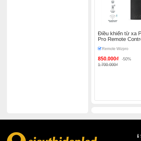
Điều khiển từ xa P
Pro Remote Contr
Remote Wizpro
850.000₫
-50%
1.700.000₫