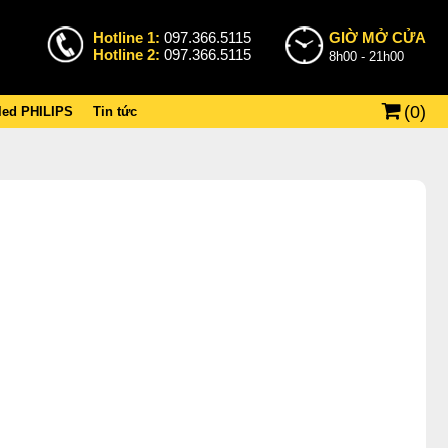
Hotline 1:
097.366.5115
GIỜ MỞ CỬA
Hotline 2:
097.366.5115
8h00 - 21h00
(
0
)
 led PHILIPS
Tin tức