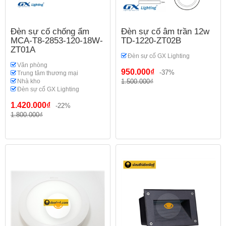
Đèn sự cố chống ẩm
Đèn sự cố âm trần 12w
MCA-T8-2853-120-18W-
TD-1220-ZT02B
ZT01A
Đèn sự cố GX Lighting
Văn phòng
950.000₫
-37%
Trung tâm thương mại
Nhà kho
1.500.000₫
Đèn sự cố GX Lighting
1.420.000₫
-22%
1.800.000₫