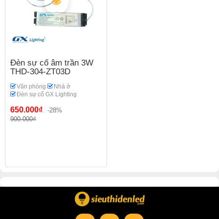
Đèn sự cố âm trần 3W
THD-304-ZT03D
Văn phòng
Nhà ở
Đèn sự cố GX Lighting
650.000₫
-28%
900.000₫