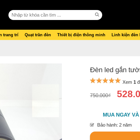
 trang trí
Quạt trần đèn
Thiết bị điện thông minh
Linh kiện đèn
Đèn led gắn tư
Xem
1
đ
528.
750.000₫
MUA NGAY VÀ
Bảo hành: 2 năm