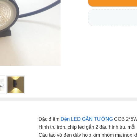
Đặc điểm
Đèn LED GẮN TƯỜNG
COB 2*5
Hình trụ tròn, chip led gắn 2 đầu hình trụ, mỗ
Cấu tạo vỏ đèn dày hợp kim nhôm mạ inox k