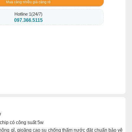
Mua càng nhiều giá càng rẻ
Hotline 1(24/7)
097.366.5115
W
i chip có công suất 5w
hông gỉ, gioăng cao su chống thấm nước đặt chuẩn bảo vệ