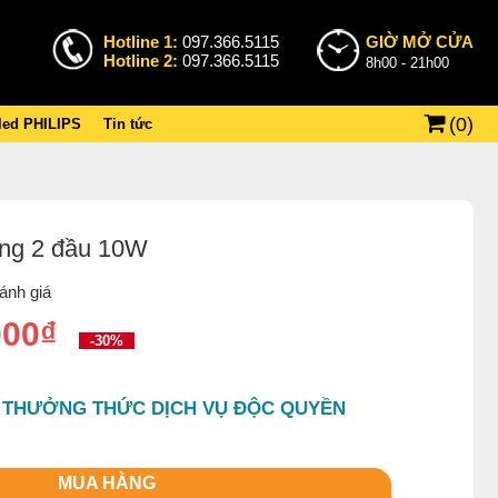
Hotline 1:
097.366.5115
GIỜ MỞ CỬA
Hotline 2:
097.366.5115
8h00 - 21h00
(
0
)
 led PHILIPS
Tin tức
ờng 2 đầu 10W
ánh giá
000₫
-30%
 THƯỞNG THỨC DỊCH VỤ ĐỘC QUYỀN
MUA HÀNG