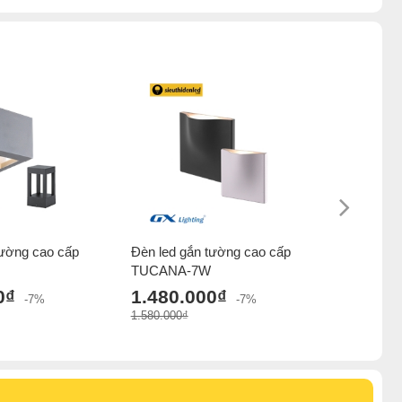
tường cao cấp
Đèn led gắn tường cao cấp
Đèn tường 
TUCANA-7W
VPL.06
0₫
1.480.000₫
1.445.
-7%
-7%
1.580.000₫
2.625.000₫