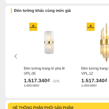
Đèn tường khác cùng mức giá
Đèn tường trang trí pha lê
Đèn tường trang t
VPL.05
VPL.12
1.517.340₫
1.517.340₫
-11%
1.693.000₫
1.393.000₫
HỆ THỐNG PHÂN PHỐI SẢN PHẨM