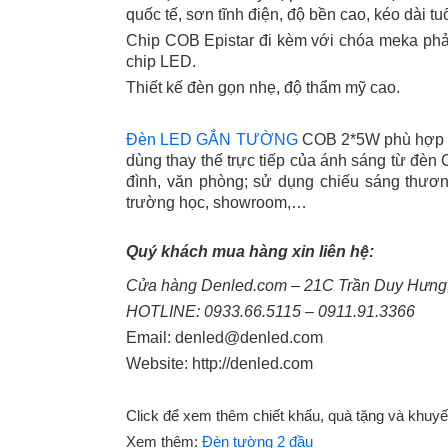
quốc tế, sơn tĩnh điện, độ bền cao, kéo dài tu
Chip COB Epistar đi kèm với chóa meka phản
chip LED.
Thiết kế đèn gọn nhẹ, độ thẩm mỹ cao.
Đèn LED GẮN TƯỜNG
COB 2*5W phù hợp để
dùng thay thế trực tiếp của ánh sáng từ đèn
đình, văn phòng; sử dụng chiếu sáng thương
trường học, showroom,…
Quý khách mua hàng xin liên hệ:
Cửa hàng Denled.com – 21C Trần Duy Hưng, 
HOTLINE: 0933.66.5115 – 0911.91.3366
Email: denled@denled.com
Website: http://denled.com
Click để xem thêm chiết khấu, quà tặng và khuy
Xem thêm:
Đèn tường 2 đầu