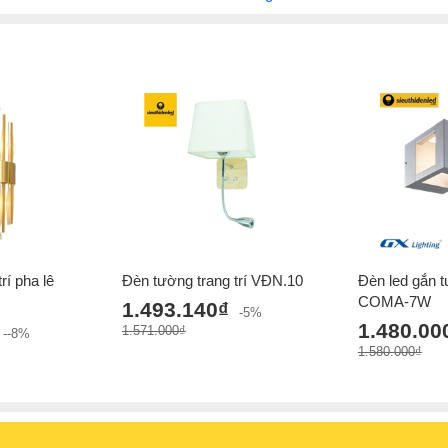
rí pha lê
Đèn tường trang trí VĐN.10
Đèn led gắn 
COMA-7W
1.493.140₫
-5%
1.480.00
1.571.000₫
--8%
1.580.000₫