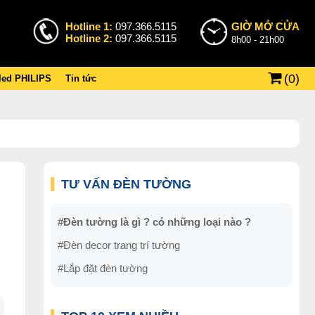
Hotline 1:
097.366.5115
GIỜ MỞ CỬA
Hotline 2:
097.366.5115
8h00 - 21h00
(
0
)
 led PHILIPS
Tin tức
TƯ VẤN ĐÈN TƯỜNG
#Đèn tường là gì ? có những loại nào ?
#Đèn decor trang trí tường
#Lắp đặt đèn tường