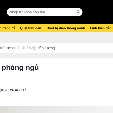
 trang trí
Quạt trần đèn
Thiết bị điện thông minh
Linh kiện đèn
trí tường
#Lắp đặt đèn tường
o phòng ngủ
ạn tham khảo !