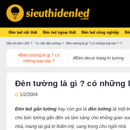
Đèn led nội thất
Đèn led ngoại thất
Đèn led công nghiệp
Đèn
Siêu thị đèn LED
Tư vấn đèn tường
Đèn tường là gì ? có những loại nào ?
#Đèn tường là gì ? có
#Đèn decor trang trí tường
những loại nào ?
Đèn tường là gì ? có những 
1/2/2004
Đèn led gắn tường
hay còn gọi là
đèn tường
là một t
cho bức tường gắn đèn và làm sáng cho không gian x
nhà, mang lại giá trị thẩm mỹ, sang trọng cho ngôi nhà