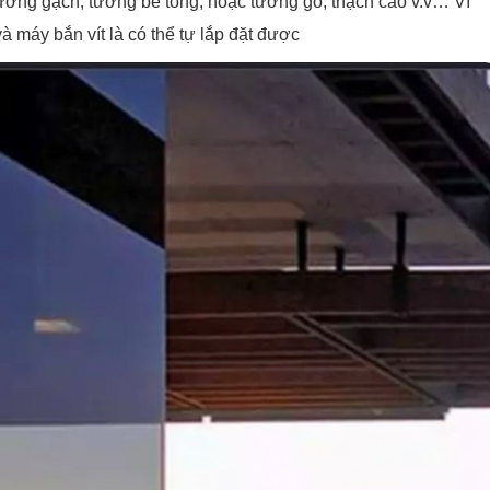
 tường gạch, tường bê tông, hoặc tường gỗ, thạch cao v.v… Vì
à máy bắn vít là có thể tự lắp đặt được