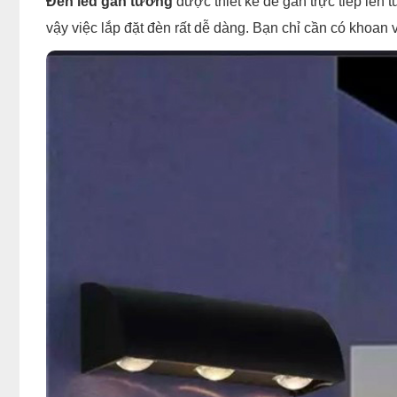
Đèn led gắn tường
được thiết kế để gắn trực tiếp lên
vậy việc lắp đặt đèn rất dễ dàng. Bạn chỉ cần có khoan v