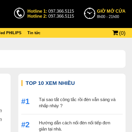
Hotline 1:
097.366.5115
GIỜ MỞ CỬA
Hotline 2:
097.366.5115
8h00 - 21h00
(
0
)
 led PHILIPS
Tin tức
TOP 10 XEM NHIỀU
Tại sao tắt công tắc rồi đèn vẫn sáng và
#1
nhấp nháy ?
n
n
Hướng dẫn cách nối đèn nối tiếp đơn
#2
giản tại nhà.