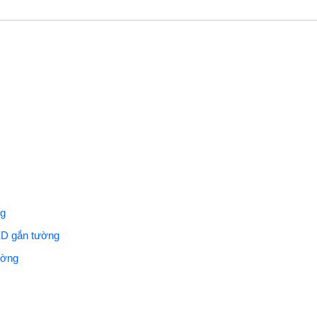
ng
ED gắn tường
ường
m