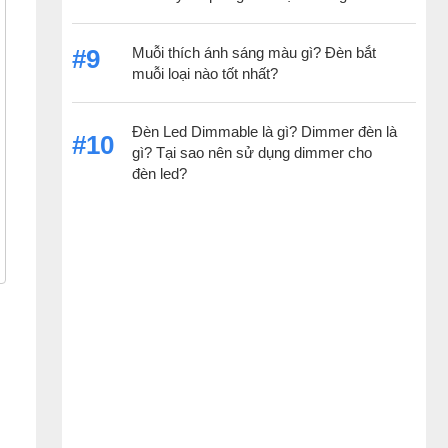
Muỗi thích ánh sáng màu gì? Đèn bắt
#9
muỗi loại nào tốt nhất?
Đèn Led Dimmable là gì? Dimmer đèn là
#10
gì? Tại sao nên sử dụng dimmer cho
đèn led?