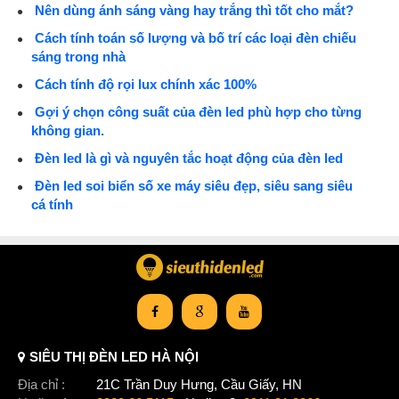
Nên dùng ánh sáng vàng hay trắng thì tốt cho mắt?
Cách tính toán số lượng và bố trí các loại đèn chiếu
sáng trong nhà
Cách tính độ rọi lux chính xác 100%
Gợi ý chọn công suất của đèn led phù hợp cho từng
không gian.
Đèn led là gì và nguyên tắc hoạt động của đèn led
Đèn led soi biển số xe máy siêu đẹp, siêu sang siêu
cá tính
SIÊU THỊ ĐÈN LED HÀ NỘI
Địa chỉ :
21C Trần Duy Hưng, Cầu Giấy, HN