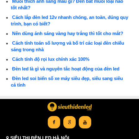
Muỗi thích ánh sáng màu gì? Đèn bắt muỗi loại nào
tốt nhất?
Cách lắp đèn led 12v nhanh chóng, an toàn, đúng quy
trình, bạn có biết?
Nên dùng ánh sáng vàng hay trắng thì tốt cho mắt?
Cách tính toán số lượng và bố trí các loại đèn chiếu
sáng trong nhà
Cách tính độ rọi lux chính xác 100%
Đèn led là gì và nguyên tắc hoạt động của đèn led
Đèn led soi biển số xe máy siêu đẹp, siêu sang siêu
cá tính
SIÊU THỊ ĐÈN LED HÀ NỘI