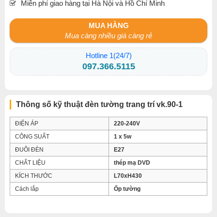
Miễn phí giao hàng tại Hà Nội và Hồ Chí Minh
MUA HÀNG
Mua càng nhiều giá càng rẻ
Hotline 1(24/7)
097.366.5115
Thông số kỹ thuật đèn tường trang trí vk.90-1
ĐIỆN ÁP
220-240V
CÔNG SUẤT
1 x 5w
ĐUÔI ĐÈN
E27
CHẤT LIỆU
thép mạ DVD
KÍCH THƯỚC
L70xH430
Cách lắp
Ốp tường