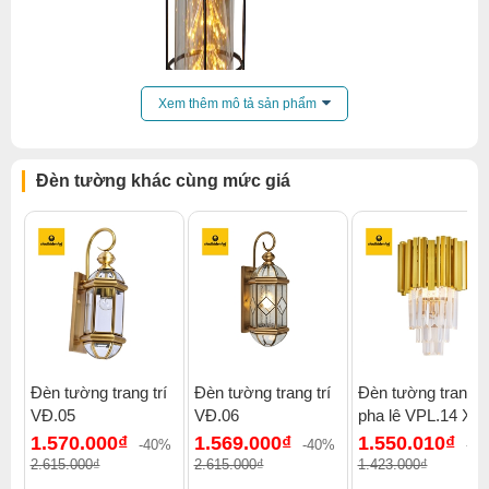
Xem thêm mô tả sản phẩm
Đèn tường khác cùng mức giá
Đèn tường trang trí
Đèn tường trang trí
Đèn tường trang tr
VĐ.05
VĐ.06
pha lê VPL.14 Xi
Click để xem thêm chiết khấu, quà tặng và khuyến mãi của
1.570.000₫
1.569.000₫
1.550.010₫
đèn tường
.
-40%
-40%
--8
2.615.000₫
2.615.000₫
1.423.000₫
Xem thêm:
Đèn tường vintage
,
Đèn tường phòng khách
,