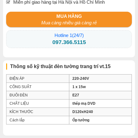
Miễn phí giao hàng tại Hà Nội và Hồ Chí Minh
MUA HÀNG
Mua càng nhiều giá càng rẻ
Hotline 1(24/7)
097.366.5115
Thông số kỹ thuật đèn tường trang trí vt.15
ĐIỆN ÁP
220-240V
CÔNG SUẤT
1 x 15w
ĐUÔI ĐÈN
E27
CHẤT LIỆU
thép mạ DVD
KÍCH THƯỚC
D120xH240
Cách lắp
Ốp tường