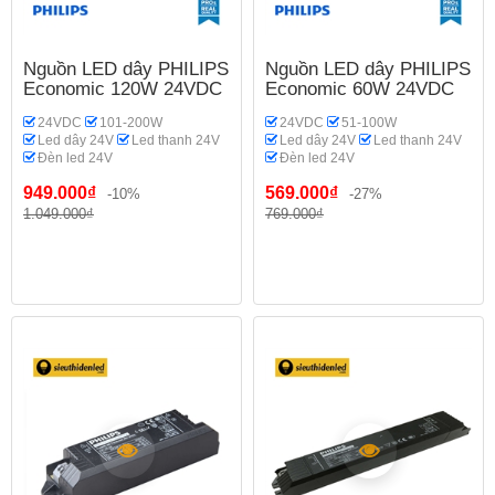
Nguồn LED dây PHILIPS
Nguồn LED dây PHILIPS
Economic 120W 24VDC
Economic 60W 24VDC
24VDC
101-200W
24VDC
51-100W
Led dây 24V
Led thanh 24V
Led dây 24V
Led thanh 24V
Đèn led 24V
Đèn led 24V
949.000₫
569.000₫
-10%
-27%
1.049.000₫
769.000₫