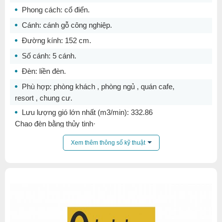
Phong cách: cổ điển.
Cánh: cánh gỗ công nghiệp.
Đường kính: 152 cm.
Số cánh: 5 cánh.
Đèn: liền đèn.
Phù hợp: phòng khách , phòng ngủ , quán cafe,
resort , chung cư.
Lưu lượng gió lớn nhất (m3/min): 332.86
Chao đèn bằng thủy tinh·
Thân quạt Sơn đen mờ ·
Xem thêm thông số kỹ thuật
Cánh quạt chất liệu gỗ (Màu gỗ đen mờ)·
Số lượng cánh quạt: 5 cánh·
Đèn LED dạng đĩa 18w·
Chức năng chuyển đổi lượng gió (6 tốc độ gió từ thấp đến
cao)·
Chức năng đảo chiều vận hành cánh quạt (Hướng lên trên
<-> Hướng xuống dưới)·
Hệ số bảo trì quang thông: 70%·