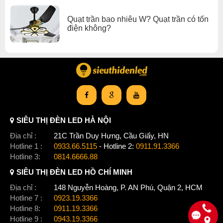
Các linh kiện quạt đi kèm như hình, kèm theo giấy chứng nhận
chất lượng, nguồn gốc sản phẩm : CO/CQ. Chứng nhận
Quạt trần bao nhiêu W? Quạt trần có tốn
QuaTest , dãn nhãn tem năng lượng. Những giấy tờ này chỉ
điện không?
hàng chính hãng chính ngạch mới có được. Và là căn cứ để
chứng minh hàng thật và hàng giả.
SIÊU THỊ ĐÈN LED HÀ NỘI
Địa chỉ :
21C Trần Duy Hưng, Cầu Giấy, HN
Hotline 1 :
0933.66.5115
- Hotline 2:
0911.91.3366
Hotline 3:
0814.6666.88
SIÊU THỊ ĐÈN LED HỒ CHÍ MINH
Địa chỉ :
148 Nguyễn Hoàng, P. AN Phú, Quận 2, HCM
Động cơ DC tiết kiệm điện
Hotline 7 :
0923.19.3366
Hotline 8:
0911.19.3366
Thân quạt trần được làm từ hợp kim không gỉ,phủ bên ngoài là
Hotline 9 :
0943.19.3366