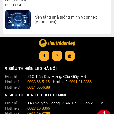
Nền tảng nhà thông minh Vconnex
(Vhomenex)
Xem thêm:
An ninh thông minh
,
Thiết bị nhà thông minh VCONNEX vconnex chiếu sáng thông
minh
,
SIÊU THỊ ĐÈN LED HÀ NỘI
Thiết bị nhà thông minh VCONNEX vconnex cổng , cửa thông
Địa chỉ :
21C Trần Duy Hưng, Cầu Giấy, HN
minh
Hotline 1 :
0933.66.5115
- Hotline 2:
0911.91.3366
Hotline 3:
0814.6666.88
SIÊU THỊ ĐÈN LED HỒ CHÍ MINH
Địa chỉ :
148 Nguyễn Hoàng, P. AN Phú, Quận 2, HCM
Hotline 7 :
0923.19.3366
Hotline 8:
0911.19.3366