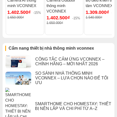
Camera AI thông
Camera Outdoor
Bộ điều khiển trun
minh VCONNEX
thông minh
tâm VCONNEX
VCONNEX
1.402.500₫
1.309.000₫
-15%
-1
1.402.500₫
1.650.000₫
1.540.000₫
-15%
1.650.000₫
Cẩm nang thiết bị nhà thông minh vconnex
CÔNG TẮC CẢM ỨNG VCONNEX –
CHÍNH HÃNG – MỚI NHẤT 2026
SO SÁNH NHÀ THÔNG MINH
VCONNEX – LỰA CHỌN NÀO ĐỂ TỐI
ƯU
SMARTHOME CHO HOMESTAY: THIẾT
BỊ NÊN LẮP VÀ CHI PHÍ TỪ A–Z