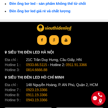
Đèn ống bơ led - sản phẩm không thể từ chối
Đèn ống bơ led giá rẻ và chất lượng
SIÊU THỊ ĐÈN LED HÀ NỘI
Địa chỉ :
21C Trần Duy Hưng, Cầu Giấy, HN
Hotline 1 :
0933.66.5115
- Hotline 2:
0911.91.3366
Hotline 3:
0814.6666.88
SIÊU THỊ ĐÈN LED HỒ CHÍ MINH
Địa chỉ :
148 Nguyễn Hoàng, P. AN Phú, Quận 2, HCM
Hotline 7 :
0923.19.3366
Hotline 8:
0911.19.3366
Hotline 9 :
0943.19.3366