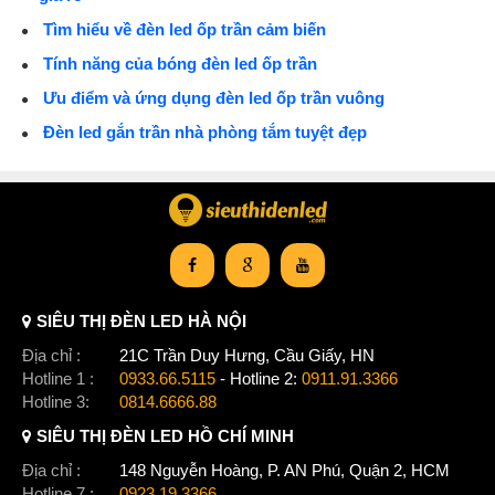
Tìm hiểu về đèn led ốp trần cảm biến
Tính năng của bóng đèn led ốp trần
Ưu điểm và ứng dụng đèn led ốp trần vuông
Đèn led gắn trần nhà phòng tắm tuyệt đẹp
SIÊU THỊ ĐÈN LED HÀ NỘI
Địa chỉ :
21C Trần Duy Hưng, Cầu Giấy, HN
Hotline 1 :
0933.66.5115
- Hotline 2:
0911.91.3366
Hotline 3:
0814.6666.88
SIÊU THỊ ĐÈN LED HỒ CHÍ MINH
Địa chỉ :
148 Nguyễn Hoàng, P. AN Phú, Quận 2, HCM
Hotline 7 :
0923.19.3366