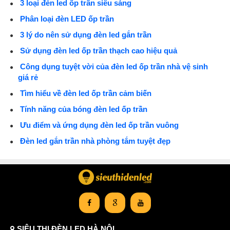
3 loại đèn led ốp trần siêu sáng
Phân loại đèn LED ốp trần
3 lý do nên sử dụng đèn led gắn trần
Sử dụng đèn led ốp trần thạch cao hiệu quả
Công dụng tuyệt vời của đèn led ốp trần nhà vệ sinh
giá rẻ
Tìm hiểu về đèn led ốp trần cảm biến
Tính năng của bóng đèn led ốp trần
Ưu điểm và ứng dụng đèn led ốp trần vuông
Đèn led gắn trần nhà phòng tắm tuyệt đẹp
SIÊU THỊ ĐÈN LED HÀ NỘI