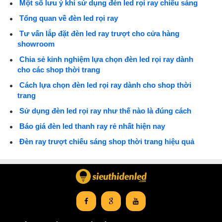
Một số lưu ý khi sử dụng đèn led rọi ray chiếu sáng
Tổng quan về đèn led rọi ray
Tư vấn lắp đặt đèn led ray trượt cho cửa hàng
showroom
Chia sẻ kinh nghiệm lựa chọn đèn led rọi ray dành
cho các shop thời trang
Cách lựa chọn đèn led rọi ray dành cho shop thời
trang
Sử dụng đèn led rọi ray như thế nào là đúng cách
Báo giá đèn led thanh ray rẻ nhất hiện nay
Đèn ray trượt chiếu sáng shop thời trang hiệu quả