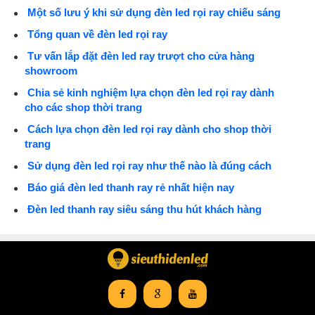
Một số lưu ý khi sử dụng đèn led rọi ray chiếu sáng
Tổng quan về đèn led rọi ray
Tư vấn lắp đặt đèn led ray trượt cho cửa hàng
showroom
Chia sẻ kinh nghiệm lựa chọn đèn led rọi ray dành
cho các shop thời trang
Cách lựa chọn đèn led rọi ray dành cho shop thời
trang
Sử dụng đèn led rọi ray như thế nào là đúng cách
Báo giá đèn led thanh ray rẻ nhất hiện nay
Đèn led thanh ray siêu sáng thu hút khách hàng