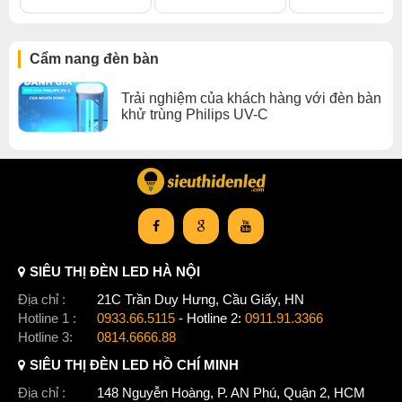
Cẩm nang đèn bàn
Trải nghiệm của khách hàng với đèn bàn
khử trùng Philips UV-C
SIÊU THỊ ĐÈN LED HÀ NỘI
Địa chỉ :
21C Trần Duy Hưng, Cầu Giấy, HN
Hotline 1 :
0933.66.5115
- Hotline 2:
0911.91.3366
Hotline 3:
0814.6666.88
SIÊU THỊ ĐÈN LED HỒ CHÍ MINH
Địa chỉ :
148 Nguyễn Hoàng, P. AN Phú, Quận 2, HCM