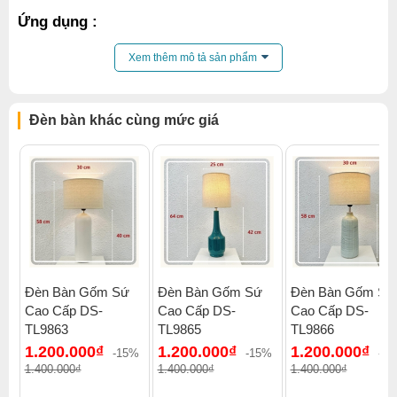
Ứng dụng :
Chiếu sáng không gian làm việc.
Xem thêm mô tả sản phẩm
Xem thêm:
Đèn bàn đèn bàn học chống cận thị
,
Đèn bàn đèn học rạng đông
,
Đèn bàn đèn học rạng đông
Đèn bàn khác cùng mức giá
Đèn Bàn Gốm Sứ
Đèn Bàn Gốm Sứ
Đèn Bàn Gốm Sứ
Cao Cấp DS-
Cao Cấp DS-
Cao Cấp DS-
TL9863
TL9865
TL9866
1.200.000₫
1.200.000₫
1.200.000₫
-15%
-15%
-1
1.400.000₫
1.400.000₫
1.400.000₫