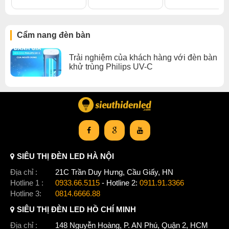
Cẩm nang đèn bàn
Trải nghiệm của khách hàng với đèn bàn
khử trùng Philips UV-C
SIÊU THỊ ĐÈN LED HÀ NỘI
Địa chỉ :
21C Trần Duy Hưng, Cầu Giấy, HN
Hotline 1 :
0933.66.5115
- Hotline 2:
0911.91.3366
Hotline 3:
0814.6666.88
SIÊU THỊ ĐÈN LED HỒ CHÍ MINH
Địa chỉ :
148 Nguyễn Hoàng, P. AN Phú, Quận 2, HCM