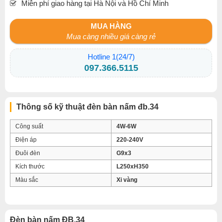
Miễn phí giao hàng tại Hà Nội và Hồ Chí Minh
MUA HÀNG
Mua càng nhiều giá càng rẻ
Hotline 1(24/7)
097.366.5115
Thông số kỹ thuật đèn bàn nấm đb.34
Công suất
4W-6W
Điện áp
220-240V
Đuôi đèn
G9x3
Kích thước
L250xH350
Màu sắc
Xi vàng
Đèn bàn nấm ĐB.34