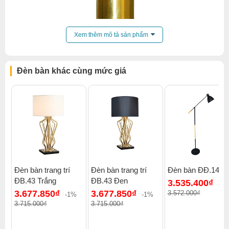
Xem thêm mô tả sản phẩm
Đèn bàn khác cùng mức giá
Đèn bàn trang trí
Đèn bàn trang trí
Đèn bàn ĐĐ.14 Đ
ĐB.43 Trắng
ĐB.43 Đen
3.535.400₫
-2
3.677.850₫
3.677.850₫
3.572.000₫
-1%
-1%
Xem thêm:
Đèn bàn đèn bàn trang trí
,
Đèn bàn trên 500k
,
3.715.000₫
3.715.000₫
Đèn bàn phòng ngủ
,
Đèn bàn đèn bàn gx lighting