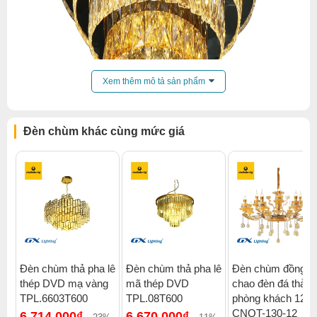
Xem thêm mô tả sản phẩm
Đèn chùm khác cùng mức giá
Đèn chùm thả pha lê
Đèn chùm thả pha lê
Đèn chùm đồng
thép DVD mạ vàng
mã thép DVD
chao đèn đá thả
Click để xem thêm chiết khấu, quà tặng và khuyến mãi của
TPL.6603T600
TPL.08T600
phòng khách 12 t
đèn chùm
.
CNQT-130-12
6.714.000₫
6.670.000₫