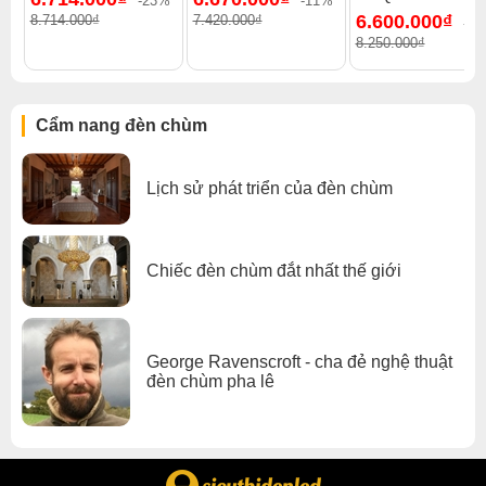
-23%
-11%
Xem thêm:
Đèn chùm hiện đại
,
Đèn chùm ốp trần
,
6.600.000₫
8.714.000₫
7.420.000₫
-2
Đèn chùm pha lê
,
Đèn chùm phòng khách
,
8.250.000₫
Đèn chùm đèn chùm gx lighting
Cẩm nang đèn chùm
Lịch sử phát triển của đèn chùm
Chiếc đèn chùm đắt nhất thế giới
George Ravenscroft - cha đẻ nghệ thuật
đèn chùm pha lê