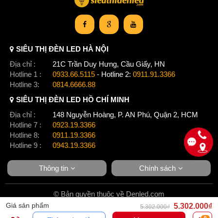
SIÊU THỊ ĐÈN LED HÀ NỘI
Địa chỉ :
21C Trần Duy Hưng, Cầu Giấy, HN
Hotline 1 :
0933.66.5115
- Hotline 2:
0911.91.3366
Hotline 3:
0814.6666.88
SIÊU THỊ ĐÈN LED HỒ CHÍ MINH
Địa chỉ :
148 Nguyễn Hoàng, P. AN Phú, Quận 2, HCM
Hotline 7 :
0923.19.3366
Hotline 8:
0911.19.3366
Hotline 9 :
0943.19.3366
Thông tin
Chính sách
© Bản quyền thuộc về Denled.com
Giá sản phẩm
5.302.000₫
5.302.000₫
0