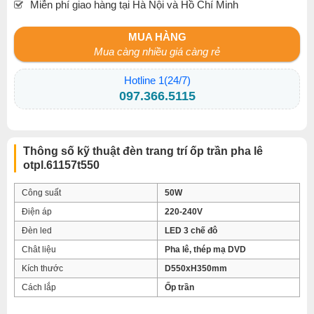
Miễn phí giao hàng tại Hà Nội và Hồ Chí Minh
MUA HÀNG
Mua càng nhiều giá càng rẻ
Hotline 1(24/7)
097.366.5115
Thông số kỹ thuật đèn trang trí ốp trần pha lê
otpl.61157t550
Công suất
50W
Điện áp
220-240V
Đèn led
LED 3 chế đô
Chât liệu
Pha lê, thép mạ DVD
Kích thước
D550xH350mm
Cách lắp
Ốp trần