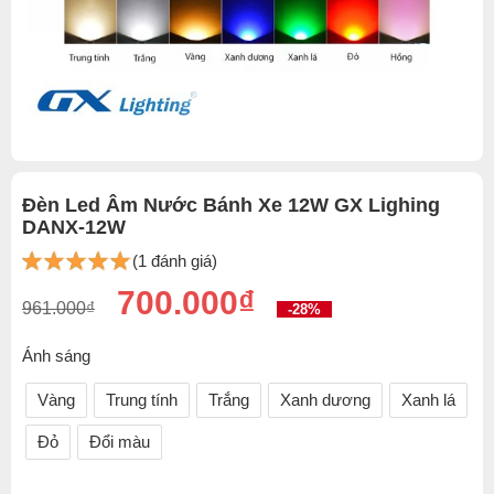
Đèn Led Âm Nước Bánh Xe 12W GX Lighing
DANX-12W
(1 đánh giá)
700.000₫
961.000₫
-28%
Ánh sáng
Vàng
Trung tính
Trắng
Xanh dương
Xanh lá
Đỏ
Đổi màu