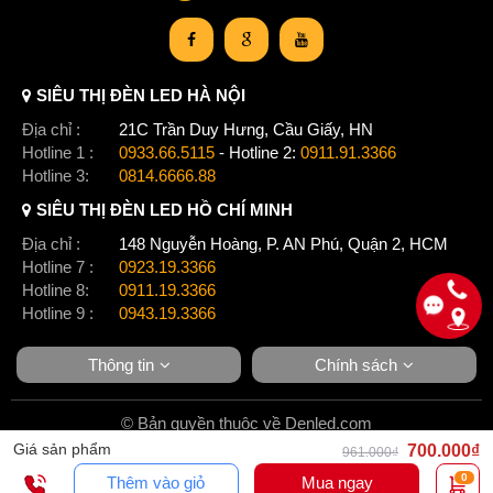
SIÊU THỊ ĐÈN LED HÀ NỘI
Địa chỉ :
21C Trần Duy Hưng, Cầu Giấy, HN
Hotline 1 :
0933.66.5115
- Hotline 2:
0911.91.3366
Hotline 3:
0814.6666.88
SIÊU THỊ ĐÈN LED HỒ CHÍ MINH
Địa chỉ :
148 Nguyễn Hoàng, P. AN Phú, Quận 2, HCM
Hotline 7 :
0923.19.3366
Hotline 8:
0911.19.3366
Hotline 9 :
0943.19.3366
Thông tin
Chính sách
© Bản quyền thuộc về Denled.com
Giá sản phẩm
700.000₫
961.000₫
0
Thêm vào giỏ
Mua ngay