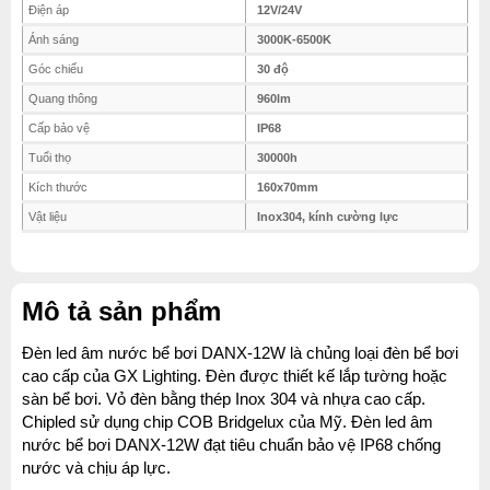
Điện áp
12V/24V
Ánh sáng
3000K-6500K
Góc chiếu
30 độ
Quang thông
960lm
Cấp bảo vệ
IP68
Tuổi thọ
30000h
Kích thước
160x70mm
Vật liệu
Inox304, kính cường lực
Mô tả sản phẩm
Đèn led âm nước bể bơi DANX-12W là chủng loại đèn bể bơi
cao cấp của GX Lighting. Đèn được thiết kế lắp tường hoặc
sàn bể bơi. Vỏ đèn bằng thép Inox 304 và nhựa cao cấp.
Chipled sử dụng chip COB Bridgelux của Mỹ. Đèn led âm
nước bể bơi DANX-12W đạt tiêu chuẩn bảo vệ IP68 chống
nước và chịu áp lực.