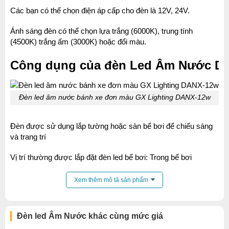
Các bạn có thể chọn điện áp cấp cho đèn là 12V, 24V.
Ánh sáng đèn có thể chọn lựa trắng (6000K), trung tính
(4500K) trắng ấm (3000K) hoặc đổi màu.
Công dụng của đèn Led Âm Nước D
Đèn led âm nước bánh xe đơn màu GX Lighting DANX-12w
Đèn được sử dụng lắp tường hoặc sàn bể bơi để chiếu sáng
và trang trí
Vị trí thường được lắp đặt đèn led bể bơi: Trong bể bơi
Các công trình hay sử dụng đèn led rọi tường: Khách sạn,
Xem thêm mô tả sản phẩm
Resort, nhà biệt thự có bể bơi.
Đèn led Âm Nước khác cùng mức giá