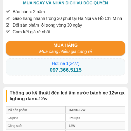
MUA NGAY VÀ NHẬN DỊCH VỤ ĐỘC QUYỀN
Bảo hành: 2 năm
Giao hàng nhanh trong 30 phút tại Hà Nội và Hồ Chí Minh
Đổi sản phẩm lỗi trong vòng 30 ngày
Cam kết giá rẻ nhất
MUA HÀNG
Mua càng nhiều giá càng rẻ
Hotline 1(24/7)
097.366.5115
Thông số kỹ thuật đèn led âm nước bánh xe 12w gx
lighing danx-12w
Mã sản phẩm
DANX-12W
Chipled
Philips
Công suất
12W