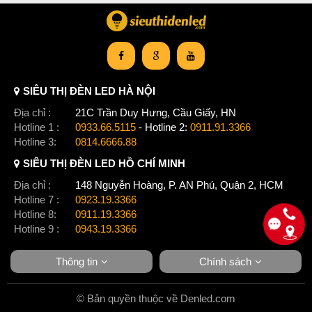
SIÊU THỊ ĐÈN LED HÀ NỘI
Địa chỉ :
21C Trần Duy Hưng, Cầu Giấy, HN
Hotline 1 :
0933.66.5115
- Hotline 2:
0911.91.3366
Hotline 3:
0814.6666.88
SIÊU THỊ ĐÈN LED HỒ CHÍ MINH
Địa chỉ :
148 Nguyễn Hoàng, P. AN Phú, Quận 2, HCM
Hotline 7 :
0923.19.3366
Hotline 8:
0911.19.3366
Hotline 9 :
0943.19.3366
Thông tin
Chính sách
© Bản quyền thuộc về Denled.com