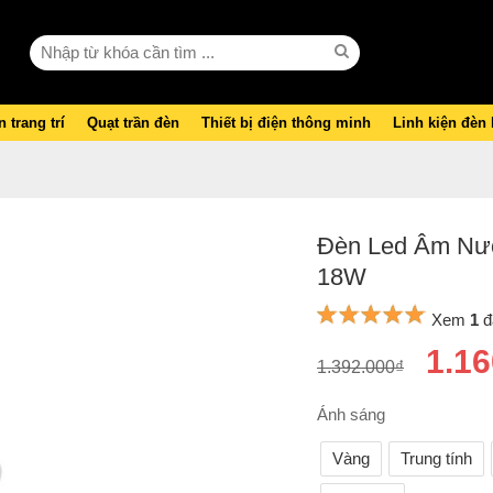
 trang trí
Quạt trần đèn
Thiết bị điện thông minh
Linh kiện đèn
Đèn Led Âm Nướ
18W
Xem
1
đ
1.16
1.392.000₫
Ánh sáng
Vàng
Trung tính