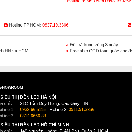
Hotline 9: Ms Uyên 0943.19.3366
Hotline TP.HCM:
0937.19.3366
Đổi trả trong vòng 3 ngày
thành HN và HCM
Free ship COD toàn quốc cho đ
SHOWROOM
SIÊU THỊ ĐÈN LED HÀ NỘI
a chỉ :
21C Trần Duy Hưng, Cầu Giấy, HN
tline 1 :
0933.66.5115
- Hotline 2:
0911.91.3366
otline 3:
0814.6666.88
SIÊU THỊ ĐÈN LED HỒ CHÍ MINH
a chỉ :
148 Nguyễn Hoàng, P. AN Phú, Quận 2, HCM