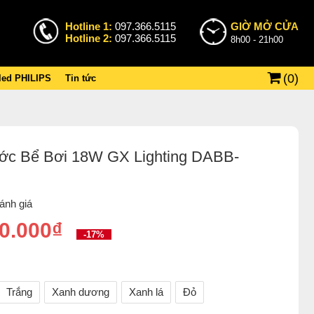
Hotline 1:
097.366.5115
GIỜ MỞ CỬA
Hotline 2:
097.366.5115
8h00 - 21h00
(
0
)
 led PHILIPS
Tin tức
c Bể Bơi 18W GX Lighting DABB-
ánh giá
0.000₫
-17%
Trắng
Xanh dương
Xanh lá
Đỏ