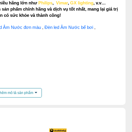
 nhiều hãng lớn như
Philips
,
Vimar
,
GX lighting
, v.v…
sản phẩm chính hãng và dịch vụ tốt nhất, mang lại giá trị
n có sức khỏe và thành công!
ed Âm Nước đơn màu
,
Đèn led Âm Nước bể bơi
,
hêm mô tả sản phẩm