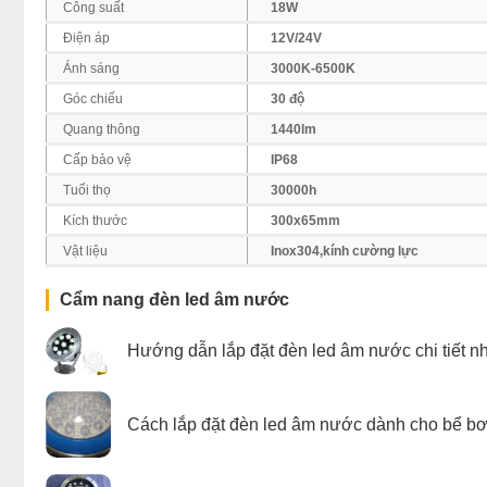
Công suất
18W
Điện áp
12V/24V
Ánh sáng
3000K-6500K
Góc chiếu
30 độ
Quang thông
1440lm
Cấp bảo vệ
IP68
Tuổi thọ
30000h
Kích thước
300x65mm
Vật liệu
Inox304,kính cường lực
Cẩm nang đèn led âm nước
Hướng dẫn lắp đặt đèn led âm nước chi tiết n
Cách lắp đặt đèn led âm nước dành cho bể bơ