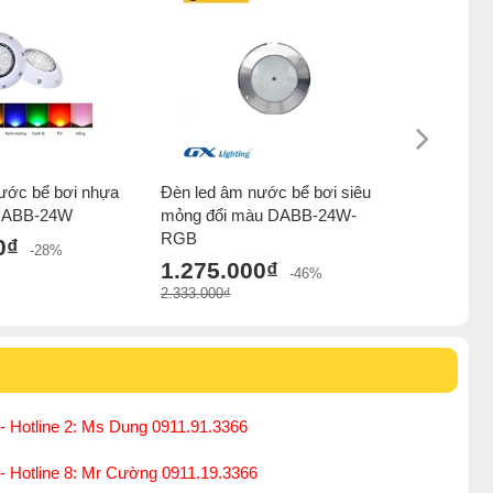
ước bể bơi nhựa
Đèn led âm nước bể bơi siêu
Đèn led â
 DABB-24W
mỏng đổi màu DABB-24W-
mỏng đơn 
RGB
0₫
1.200.
-28%
1.275.000₫
2.196.000₫
-46%
2.333.000₫
- Hotline 2: Ms Dung 0911.91.3366
 - Hotline 8: Mr Cường 0911.19.3366