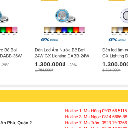
c Bể Bơi
Đèn Led Âm Nước Bể Bơi
Đèn led âm n
g DABB-36W
24W GX Lighting DABB-24W
GX Lighting
1.300.000₫
1.300.00
-29%
-28%
1.784.000₫
1.784.000₫
Hotline 1: Ms Hồng 0933.66.5115 
Hotline 3: Ms Ngọc 0814.6666.88
 An Phú, Quận 2
Hotline 7: Ms Trâm 0923.19.3366