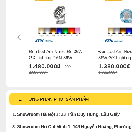
Đèn Led Âm Nước Đế 36W
Đèn Led Âm Nướ
GX Lighting DAN-36W
36W GX Lightin
1.480.000₫
1.380.000₫
-29%
2.059.000₫
1.921.500₫
HỆ THỐNG PHÂN PHỐI SẢN PHẨM
1. Showroom Hà Nội 1: 23 Trần Duy Hưng, Cầu Giấy
3. Showroom Hồ Chí Minh 1: 148 Nguyễn Hoàng, Phường