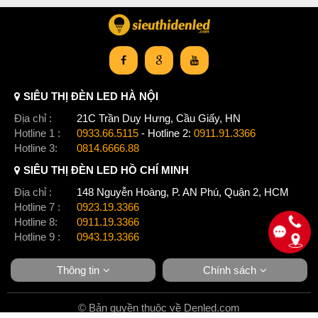
SIÊU THỊ ĐÈN LED HÀ NỘI
Địa chỉ :
21C Trần Duy Hưng, Cầu Giấy, HN
Hotline 1 :
0933.66.5115
- Hotline 2:
0911.91.3366
Hotline 3:
0814.6666.88
SIÊU THỊ ĐÈN LED HỒ CHÍ MINH
Địa chỉ :
148 Nguyễn Hoàng, P. AN Phú, Quận 2, HCM
Hotline 7 :
0923.19.3366
Hotline 8:
0911.19.3366
Hotline 9 :
0943.19.3366
Thông tin
Chính sách
© Bản quyền thuộc về Denled.com