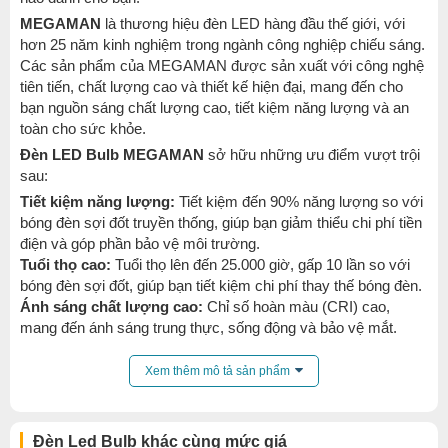
MEGAMAN
là thương hiệu đèn LED hàng đầu thế giới, với
hơn 25 năm kinh nghiệm trong ngành công nghiệp chiếu sáng.
Các sản phẩm của MEGAMAN được sản xuất với công nghệ
tiên tiến, chất lượng cao và thiết kế hiện đại, mang đến cho
bạn nguồn sáng chất lượng cao, tiết kiệm năng lượng và an
toàn cho sức khỏe.
Đèn LED Bulb MEGAMAN
sở hữu những ưu điểm vượt trội
sau:
Tiết kiệm năng lượng:
Tiết kiệm đến 90% năng lượng so với
bóng đèn sợi đốt truyền thống, giúp bạn giảm thiểu chi phí tiền
điện và góp phần bảo vệ môi trường.
Tuổi thọ cao:
Tuổi thọ lên đến 25.000 giờ, gấp 10 lần so với
bóng đèn sợi đốt, giúp bạn tiết kiệm chi phí thay thế bóng đèn.
Ánh sáng chất lượng cao:
Chỉ số hoàn màu (CRI) cao,
mang đến ánh sáng trung thực, sống động và bảo vệ mắt.
Thân thiện với môi trường:
Không chứa chì, thủy ngân và
các chất độc hại khác, an toàn cho sức khỏe người sử dụng
Xem thêm mô tả sản phẩm
và môi trường.
Thiết kế đa dạng:
Phù hợp với nhiều không gian và nhu cầu
sử dụng khác nhau.
Đèn Led Bulb khác cùng mức giá