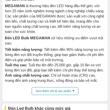
MEGAMAN
là thương hiệu đèn LED hàng đầu thế giới, với
hơn 25 năm kinh nghiệm trong ngành công nghiệp chiếu sáng.
Các sản phẩm của MEGAMAN được sản xuất với công nghệ
tiên tiến, chất lượng cao và thiết kế hiện đại, mang đến cho
bạn nguồn sáng chất lượng cao, tiết kiệm năng lượng và an
toàn cho sức khỏe.
Đèn LED Bulb MEGAMAN
sở hữu những ưu điểm vượt trội
sau:
Tiết kiệm năng lượng:
Tiết kiệm đến 90% năng lượng so với
bóng đèn sợi đốt truyền thống, giúp bạn giảm thiểu chi phí tiền
điện và góp phần bảo vệ môi trường.
Tuổi thọ cao:
Tuổi thọ lên đến 25.000 giờ, gấp 10 lần so với
bóng đèn sợi đốt, giúp bạn tiết kiệm chi phí thay thế bóng đèn.
Ánh sáng chất lượng cao:
Chỉ số hoàn màu (CRI) cao,
mang đến ánh sáng trung thực, sống động và bảo vệ mắt.
Thân thiện với môi trường:
Không chứa chì, thủy ngân và
các chất độc hại khác, an toàn cho sức khỏe người sử dụng
Xem thêm mô tả sản phẩm
và môi trường.
Thiết kế đa dạng:
Phù hợp với nhiều không gian và nhu cầu
sử dụng khác nhau.
Đèn Led Bulb khác cùng mức giá