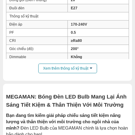
Đóng gói (Đèn / thùng)
20
Đuôi đèn
E27
Thông số kỹ thuật
Điện áp
170-240V
PF
0.5
CRI
≥Ra80
Góc chiếu (độ)
200°
Dimmable
Không
IP
IP20
Xem thêm thông số kỹ thuật
Kích thước
Chiều dài
120mm
Chiều cao
210mm
MEGAMAN: Bóng Đèn LED Bulb Mang Lại Ánh
Sáng Tiết Kiệm & Thân Thiện Với Môi Trường
Bạn đang tìm kiếm giải pháp chiếu sáng tiết kiệm năng
lượng và thân thiện với môi trường cho ngôi nhà của
mình?
Đèn LED Bulb của MEGAMAN chính là lựa chọn hoàn
hảo dành cho bạn!