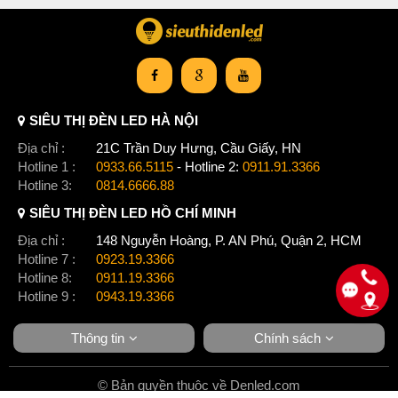
SIÊU THỊ ĐÈN LED HÀ NỘI
Địa chỉ :
21C Trần Duy Hưng, Cầu Giấy, HN
Hotline 1 :
0933.66.5115
- Hotline 2:
0911.91.3366
Hotline 3:
0814.6666.88
SIÊU THỊ ĐÈN LED HỒ CHÍ MINH
Địa chỉ :
148 Nguyễn Hoàng, P. AN Phú, Quận 2, HCM
Hotline 7 :
0923.19.3366
Hotline 8:
0911.19.3366
Hotline 9 :
0943.19.3366
Thông tin
Chính sách
© Bản quyền thuộc về Denled.com