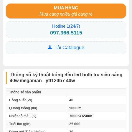
MUA HÀNG
Mua càng nhiều giá càng rẻ
Hotline 1(24/7)
097.366.5115
Tải Catalogue
Thông số kỹ thuật bóng đèn led bulb trụ siêu sáng
40w megaman - ytt120b7 40w
Thông số sản phẩm
Công suất (W)
40
Quang thông (lm)
5600lm
Nhiệt độ màu (K)
3000K/ 6500K
Tuổi thọ (giờ)
25,000