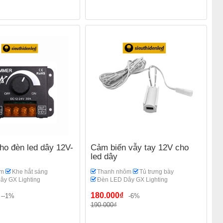
o đèn led dây 12V-
Cảm biến vẫy tay 12V cho
led dây
ôm
Khe hắt sáng
Thanh nhôm
Tủ trưng bày
ây GX Lighting
Đèn LED Dây GX Lighting
180.000₫
--1%
-6%
190.000₫