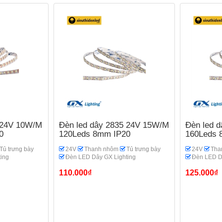
 24V 10W/M
Đèn led dây 2835 24V 15W/M
Đèn led 
0
120Leds 8mm IP20
160Leds 
Tủ trưng bày
24V
Thanh nhôm
Tủ trưng bày
24V
Tha
ing
Đèn LED Dây GX Lighting
Đèn LED D
110.000₫
125.000₫