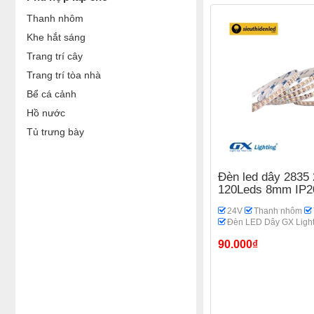
Thanh nhôm
Khe hắt sáng
Trang trí cây
Trang trí tòa nhà
Bể cá cảnh
Hồ nước
Tủ trưng bày
Đèn led dây 2835
120Leds 8mm IP2
24V
Thanh nhôm
Đèn LED Dây GX Light
90.000₫