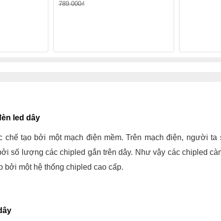
789.000₫
đèn led dây
chế tạo bởi một mạch điện mềm. Trên mạch điện, người ta s
ởi số lượng các chipled gắn trên dây. Như vậy các chipled cà
p bởi một hệ thống chipled cao cấp.
dây