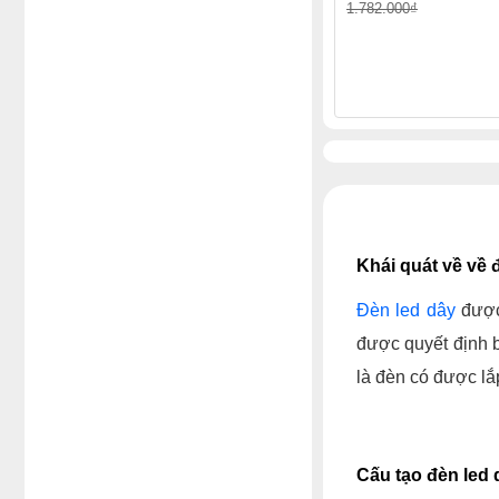
1.782.000₫
Khái quát về về 
Đèn led dây
được 
được quyết định b
là đèn có được lắ
Cấu tạo đèn led 