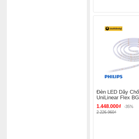
Đèn LED Dây Ch
UniLinear Flex B
1.448.000₫
-35%
2.226.960₫