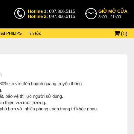
Hotline 1:
097.366.5115
GIỜ MỞ CỬA
Hotline 2:
097.366.5115
8h00 - 21h00
(
0
)
 led PHILIPS
Tin tức
:
n 80% so với đèn huỳnh quang truyền thống.
g.
, bảo vệ thị lực người sử dụng.
ân thiện với môi trường.
hù hợp với nhiều phong cách trang trí khác nhau.