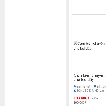
Cảm biến chuyển 
cho led dây
Thanh nhôm
Tủ trư
Đèn LED Dây GX Light
193.600₫
--1%
190.000₫