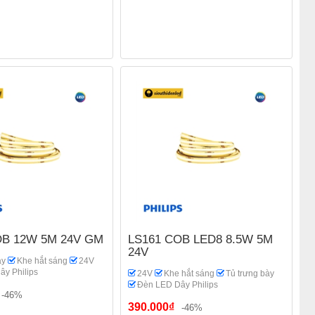
OB 12W 5M 24V GM
LS161 COB LED8 8.5W 5M
24V
̀y
Khe hắt sáng
24V
y Philips
24V
Khe hắt sáng
Tủ trưng bày
Đèn LED Dây Philips
-46%
390.000₫
-46%