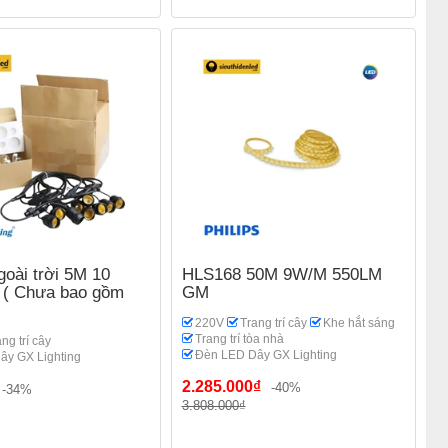
goài trời 5M 10
HLS168 50M 9W/M 550LM
 ( Chưa bao gồm
GM
220V
Trang trí cây
Khe hắt sáng
Trang trí tòa nhà
ng trí cây
Đèn LED Dây GX Lighting
ây GX Lighting
2.285.000₫
-40%
-34%
3.808.000₫