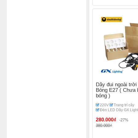
Dây đui ngoài trờ
Bóng E27 ( Chưa
bóng )
220V
Trang trí cây
Đèn LED Dây GX Light
280.000₫
-27%
380.000₫