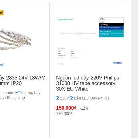
dây 2835 24V 18W/M
Nguồn led dây 220V Philips
8mm IP20
31088 HV tape accessory
30X EU White
nh nhôm
Tủ trưng bày
ây GX Lighting
220V
Đèn LED Dây Philips
150.000₫
-12%
170.000₫