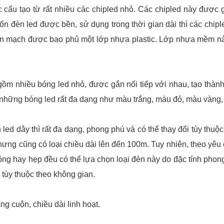
cấu tạo từ rất nhiều các chipled nhỏ. Các chipled này được 
ốn đèn led được bền, sử dụng trong thời gian dài thì các chipl
n mạch được bao phủ một lớp nhựa plastic. Lớp nhựa mềm này
gồm nhiều bóng led nhỏ, được gắn nối tiếp với nhau, tạo thàn
 những bóng led rất đa dạng như màu trắng, màu đỏ, màu vàng,
 led dây thì rất đa dạng, phong phú và có thể thay đổi tùy thu
hưng cũng có loại chiều dài lên đến 100m. Tuy nhiên, theo yê
ộng hay hẹp đều có thể lựa chọn loại đèn này do đặc tính phong 
 tùy thuộc theo không gian.
ng cuộn, chiều dài linh hoạt.