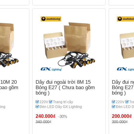
i 10M 20
Dây đui ngoài trời 8M 15
Dây đui n
 bao gồm
Bóng E27 ( Chưa bao gồm
Bóng E27
bóng )
bóng )
220V
Trang trí cây
220V
Tra
ing
Đèn LED Dây GX Lighting
Đèn LED D
240.000₫
200.000₫
-30%
340.000₫
300.000₫