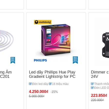
ống Ẩm
Led dây Phillips Hue Play
Dimmer ch
GC201
Gradient Lightstrip for PC
24V
Đèn led dây
16 triệu màu
Thanh nh
Đèn LED D
4.250.000₫
-15%
223.850₫
5.000.000₫
220.000₫