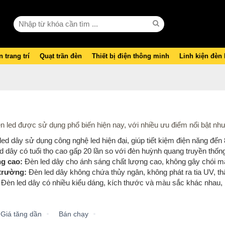
 trang trí
Quạt trần đèn
Thiết bị điện thông minh
Linh kiện đèn
đèn led được sử dụng phổ biến hiện nay, với nhiều ưu điểm nổi bật như
ed dây sử dụng công nghệ led hiện đại, giúp tiết kiệm điện năng đế
 dây có tuổi thọ cao gấp 20 lần so với đèn huỳnh quang truyền thốn
g cao:
Đèn led dây cho ánh sáng chất lượng cao, không gây chói mắt
 trường:
Đèn led dây không chứa thủy ngân, không phát ra tia UV, th
Đèn led dây có nhiều kiểu dáng, kích thước và màu sắc khác nhau, p
Giá tăng dần
Bán chạy