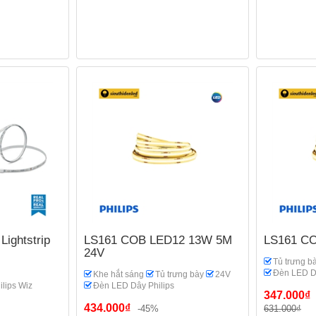
ightstrip
LS161 COB LED12 13W 5M
LS161 C
24V
Tủ trưng ba
Đèn LED Dâ
Khe hắt sáng
Tủ trưng bày
24V
ilips Wiz
Đèn LED Dây Philips
347.000₫
434.000₫
-45%
631.000₫