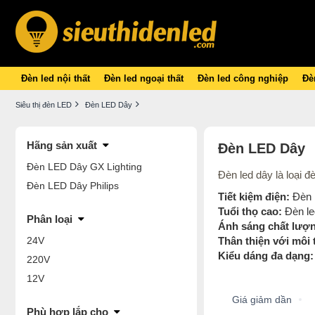
Đèn led nội thất
Đèn led ngoại thất
Đèn led công nghiệp
Đèn
Siêu thị đèn LED
Đèn LED Dây
Hãng sản xuất
Đèn LED Dây
Đèn LED Dây GX Lighting
Đèn led dây là loại 
Đèn LED Dây Philips
Tiết kiệm điện:
Đèn l
Tuổi thọ cao:
Đèn led
Phân loại
Ánh sáng chất lượn
24V
Thân thiện với môi
Kiểu dáng đa dạng:
220V
12V
Giá giảm dần
Phù hợp lắp cho