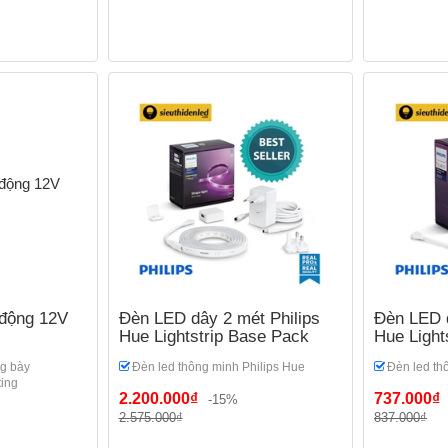
động 12V
Đèn LED dây 2 mét Philips
Đèn LED d
Hue Lightstrip Base Pack
Hue Light
ng bày
Đèn led thông minh Philips Hue
Đèn led th
ing
2.200.000₫
737.000₫
-15%
2.575.000₫
837.000₫