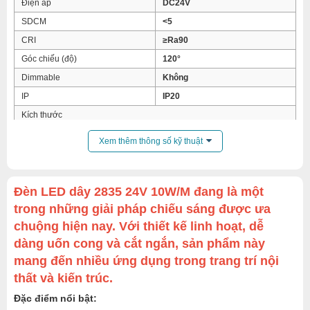
Điện áp
DC24V
SDCM
<5
CRI
≥Ra90
Góc chiếu (độ)
120°
Dimmable
Không
IP
IP20
Kích thước
Chiều dài
20000mm
Xem thêm thông số kỹ thuật
Chiều rộng
8mm
Đèn LED dây 2835 24V 10W/M đang là một
trong những giải pháp chiếu sáng được ưa
chuộng hiện nay. Với thiết kế linh hoạt, dễ
dàng uốn cong và cắt ngắn, sản phẩm này
mang đến nhiều ứng dụng trong trang trí nội
thất và kiến trúc.
Đặc điểm nổi bật: