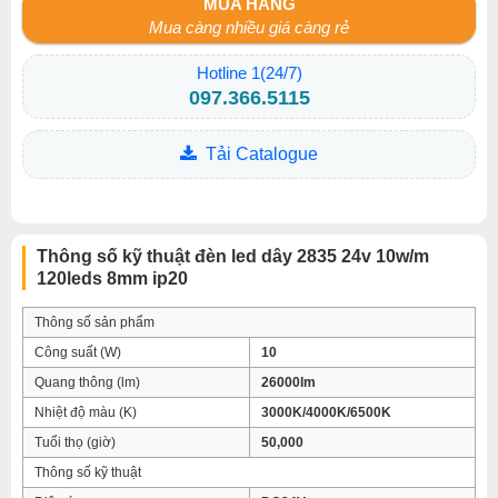
MUA HÀNG
Mua càng nhiều giá càng rẻ
Hotline 1(24/7)
097.366.5115
Tải Catalogue
Thông số kỹ thuật đèn led dây 2835 24v 10w/m
120leds 8mm ip20
Thông số sản phẩm
Công suất (W)
10
Quang thông (lm)
26000lm
Nhiệt độ màu (K)
3000K/4000K/6500K
Tuổi thọ (giờ)
50,000
Thông số kỹ thuật