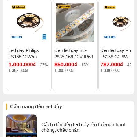
Led dây Philips
Đèn led dây SL-
Đèn led dây Philip
LS155 12W/m
2835-168-12V-IP68
LS158 G2 9W
1.000.000₫
850.000₫
787.000₫
-27%
-15%
-42%
1.362.000₫
1.000.000₫
1.339.000₫
Cẩm nang đèn led dây
Cách dán đèn led dây lên tường nhanh
chóng, chắc chắn