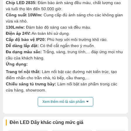
Chip LED 2835:
Đảm bảo ánh sáng đều màu, chất lượng cao
và tuổi thọ lên đến 50.000 giờ.
Công suất 10W/m:
Cung cấp đủ ánh sáng cho các không gian
vừa và nhỏ.
130Lm/w:
Đảm bảo độ sáng cao và đều màu.
Điện áp 24V:
An toàn khi sử dụng.
Cấp độ bảo vệ IP20:
Phù hợp với môi trường khô ráo.
Dễ dàng lắp đặt:
Có thể cắt ngắn theo ý muốn.
Đa dạng màu sắc:
Trắng, vàng, trung tính,... đáp ứng mọi nhu
cầu của khách hàng.
Ứng dụng:
Trang trí nội thất:
Làm nổi bật các đường nét kiến trúc, tạo
điểm nhấn cho trần nhà, tủ bếp, cầu thang,...
Chiếu sáng tủ trưng bày:
Làm nổi bật sản phẩm trong các
cửa hàng, showroom.
Xem thêm:
Đèn LED Dây 24v
,
Đèn LED Dây thanh nhôm
,
Đèn LED Dây tủ trưng bày
Xem thêm mô tả sản phẩm
,
Đèn LED Dây đèn led dây gx lighting
Đèn LED Dây khác cùng mức giá