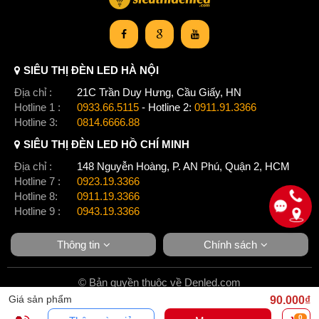
SIÊU THỊ ĐÈN LED HÀ NỘI
Địa chỉ :
21C Trần Duy Hưng, Cầu Giấy, HN
Hotline 1 :
0933.66.5115
- Hotline 2:
0911.91.3366
Hotline 3:
0814.6666.88
SIÊU THỊ ĐÈN LED HỒ CHÍ MINH
Địa chỉ :
148 Nguyễn Hoàng, P. AN Phú, Quận 2, HCM
Hotline 7 :
0923.19.3366
Hotline 8:
0911.19.3366
Hotline 9 :
0943.19.3366
Thông tin
Chính sách
© Bản quyền thuộc về Denled.com
Giá sản phẩm
90.000₫
0